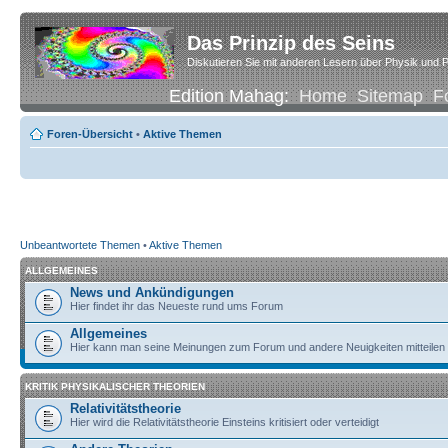
Das Prinzip des Seins
Diskutieren Sie mit anderen Lesern über Physik und P
Edition Mahag:
Home
Sitemap
F
Foren-Übersicht
•
Aktive Themen
Unbeantwortete Themen
•
Aktive Themen
ALLGEMEINES
News und Ankündigungen
Hier findet ihr das Neueste rund ums Forum
Allgemeines
Hier kann man seine Meinungen zum Forum und andere Neuigkeiten mitteilen
KRITIK PHYSIKALISCHER THEORIEN
Relativitätstheorie
Hier wird die Relativitätstheorie Einsteins kritisiert oder verteidigt