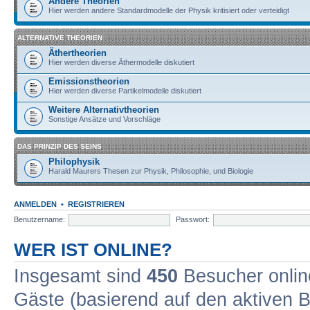
Andere Theorien
Hier werden andere Standardmodelle der Physik kritisiert oder verteidigt
ALTERNATIVE THEORIEN
Äthertheorien
Hier werden diverse Äthermodelle diskutiert
Emissionstheorien
Hier werden diverse Partikelmodelle diskutiert
Weitere Alternativtheorien
Sonstige Ansätze und Vorschläge
DAS PRINZIP DES SEINS
Philophysik
Harald Maurers Thesen zur Physik, Philosophie, und Biologie
ANMELDEN
•
REGISTRIEREN
Benutzername:
Passwort:
WER IST ONLINE?
Insgesamt sind
450
Besucher online
Gäste (basierend auf den aktiven B