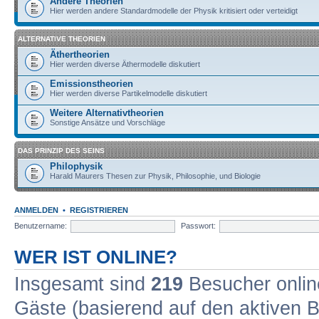
Andere Theorien
Hier werden andere Standardmodelle der Physik kritisiert oder verteidigt
ALTERNATIVE THEORIEN
Äthertheorien
Hier werden diverse Äthermodelle diskutiert
Emissionstheorien
Hier werden diverse Partikelmodelle diskutiert
Weitere Alternativtheorien
Sonstige Ansätze und Vorschläge
DAS PRINZIP DES SEINS
Philophysik
Harald Maurers Thesen zur Physik, Philosophie, und Biologie
ANMELDEN
•
REGISTRIEREN
Benutzername:
Passwort:
WER IST ONLINE?
Insgesamt sind
219
Besucher online
Gäste (basierend auf den aktiven B