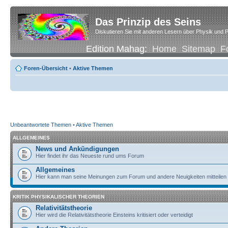
Das Prinzip des Seins
Diskutieren Sie mit anderen Lesern über Physik und P
Edition Mahag:
Home
Sitemap
F
Foren-Übersicht
•
Aktive Themen
Unbeantwortete Themen
•
Aktive Themen
ALLGEMEINES
News und Ankündigungen
Hier findet ihr das Neueste rund ums Forum
Allgemeines
Hier kann man seine Meinungen zum Forum und andere Neuigkeiten mitteilen
KRITIK PHYSIKALISCHER THEORIEN
Relativitätstheorie
Hier wird die Relativitätstheorie Einsteins kritisiert oder verteidigt