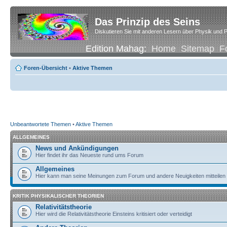
Das Prinzip des Seins
Diskutieren Sie mit anderen Lesern über Physik und P
Edition Mahag:
Home
Sitemap
F
Foren-Übersicht
•
Aktive Themen
Unbeantwortete Themen
•
Aktive Themen
ALLGEMEINES
News und Ankündigungen
Hier findet ihr das Neueste rund ums Forum
Allgemeines
Hier kann man seine Meinungen zum Forum und andere Neuigkeiten mitteilen
KRITIK PHYSIKALISCHER THEORIEN
Relativitätstheorie
Hier wird die Relativitätstheorie Einsteins kritisiert oder verteidigt