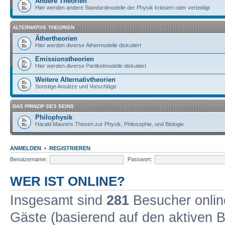
Andere Theorien
Hier werden andere Standardmodelle der Physik kritisiert oder verteidigt
ALTERNATIVE THEORIEN
Äthertheorien
Hier werden diverse Äthermodelle diskutiert
Emissionstheorien
Hier werden diverse Partikelmodelle diskutiert
Weitere Alternativtheorien
Sonstige Ansätze und Vorschläge
DAS PRINZIP DES SEINS
Philophysik
Harald Maurers Thesen zur Physik, Philosophie, und Biologie
ANMELDEN
•
REGISTRIEREN
Benutzername:
Passwort:
WER IST ONLINE?
Insgesamt sind
281
Besucher online
Gäste (basierend auf den aktiven B