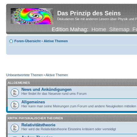
Das Prinzip des Seins
Diskutieren Sie mit anderen Lesern über Physik und P
Edition Mahag:
Home
Sitemap
F
Foren-Übersicht
•
Aktive Themen
Unbeantwortete Themen
•
Aktive Themen
ALLGEMEINES
News und Ankündigungen
Hier findet ihr das Neueste rund ums Forum
Allgemeines
Hier kann man seine Meinungen zum Forum und andere Neuigkeiten mitteilen
KRITIK PHYSIKALISCHER THEORIEN
Relativitätstheorie
Hier wird die Relativitätstheorie Einsteins kritisiert oder verteidigt