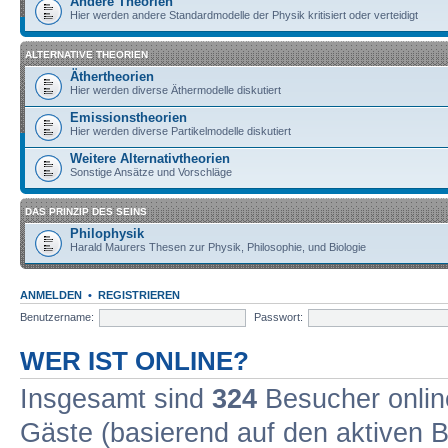
Andere Theorien
Hier werden andere Standardmodelle der Physik kritisiert oder verteidigt
ALTERNATIVE THEORIEN
Äthertheorien
Hier werden diverse Äthermodelle diskutiert
Emissionstheorien
Hier werden diverse Partikelmodelle diskutiert
Weitere Alternativtheorien
Sonstige Ansätze und Vorschläge
DAS PRINZIP DES SEINS
Philophysik
Harald Maurers Thesen zur Physik, Philosophie, und Biologie
ANMELDEN
•
REGISTRIEREN
Benutzername:
Passwort:
WER IST ONLINE?
Insgesamt sind
324
Besucher online
Gäste (basierend auf den aktiven B