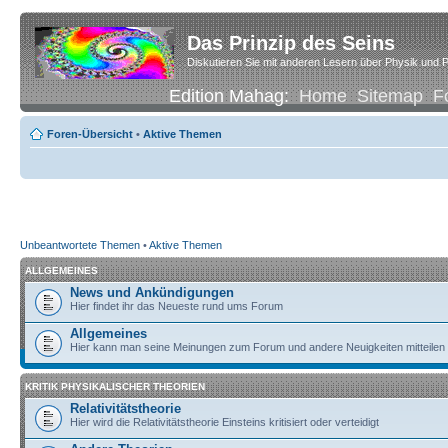
Das Prinzip des Seins
Diskutieren Sie mit anderen Lesern über Physik und P
Edition Mahag:
Home
Sitemap
F
Foren-Übersicht
•
Aktive Themen
Unbeantwortete Themen
•
Aktive Themen
ALLGEMEINES
News und Ankündigungen
Hier findet ihr das Neueste rund ums Forum
Allgemeines
Hier kann man seine Meinungen zum Forum und andere Neuigkeiten mitteilen
KRITIK PHYSIKALISCHER THEORIEN
Relativitätstheorie
Hier wird die Relativitätstheorie Einsteins kritisiert oder verteidigt