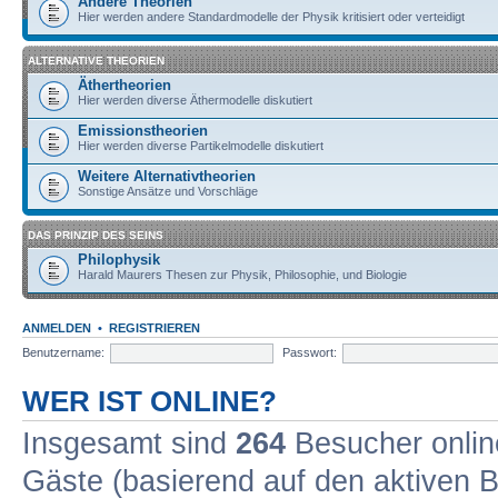
Andere Theorien
Hier werden andere Standardmodelle der Physik kritisiert oder verteidigt
ALTERNATIVE THEORIEN
Äthertheorien
Hier werden diverse Äthermodelle diskutiert
Emissionstheorien
Hier werden diverse Partikelmodelle diskutiert
Weitere Alternativtheorien
Sonstige Ansätze und Vorschläge
DAS PRINZIP DES SEINS
Philophysik
Harald Maurers Thesen zur Physik, Philosophie, und Biologie
ANMELDEN
•
REGISTRIEREN
Benutzername:
Passwort:
WER IST ONLINE?
Insgesamt sind
264
Besucher online
Gäste (basierend auf den aktiven B