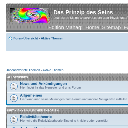
Das Prinzip des Seins
Diskutieren Sie mit anderen Lesern über Physik und P
Edition Mahag:
Home
Sitemap
F
Foren-Übersicht
•
Aktive Themen
Unbeantwortete Themen
•
Aktive Themen
ALLGEMEINES
News und Ankündigungen
Hier findet ihr das Neueste rund ums Forum
Allgemeines
Hier kann man seine Meinungen zum Forum und andere Neuigkeiten mitteilen
KRITIK PHYSIKALISCHER THEORIEN
Relativitätstheorie
Hier wird die Relativitätstheorie Einsteins kritisiert oder verteidigt