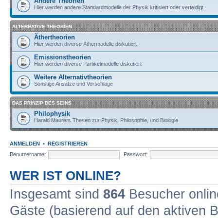
Andere Theorien
Hier werden andere Standardmodelle der Physik kritisiert oder verteidigt
ALTERNATIVE THEORIEN
Äthertheorien
Hier werden diverse Äthermodelle diskutiert
Emissionstheorien
Hier werden diverse Partikelmodelle diskutiert
Weitere Alternativtheorien
Sonstige Ansätze und Vorschläge
DAS PRINZIP DES SEINS
Philophysik
Harald Maurers Thesen zur Physik, Philosophie, und Biologie
ANMELDEN
•
REGISTRIEREN
Benutzername:
Passwort:
WER IST ONLINE?
Insgesamt sind
864
Besucher online
Gäste (basierend auf den aktiven B