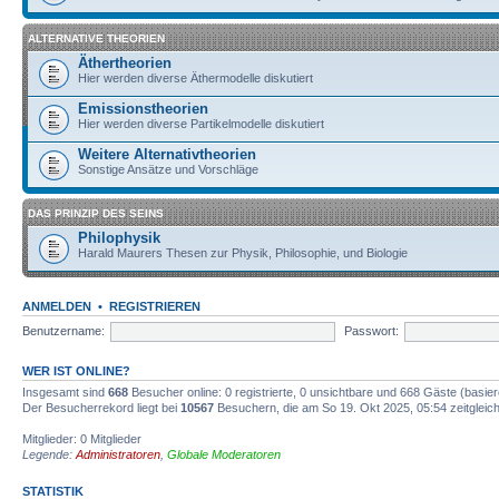
ALTERNATIVE THEORIEN
Äthertheorien
Hier werden diverse Äthermodelle diskutiert
Emissionstheorien
Hier werden diverse Partikelmodelle diskutiert
Weitere Alternativtheorien
Sonstige Ansätze und Vorschläge
DAS PRINZIP DES SEINS
Philophysik
Harald Maurers Thesen zur Physik, Philosophie, und Biologie
ANMELDEN
•
REGISTRIEREN
Benutzername:
Passwort:
WER IST ONLINE?
Insgesamt sind
668
Besucher online: 0 registrierte, 0 unsichtbare und 668 Gäste (basie
Der Besucherrekord liegt bei
10567
Besuchern, die am So 19. Okt 2025, 05:54 zeitgleich
Mitglieder: 0 Mitglieder
Legende:
Administratoren
,
Globale Moderatoren
STATISTIK