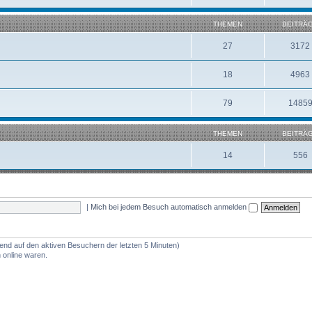
THEMEN
BEITRÄ
27
3172
18
4963
79
1485
THEMEN
BEITRÄ
14
556
|
Mich bei jedem Besuch automatisch anmelden
rend auf den aktiven Besuchern der letzten 5 Minuten)
 online waren.