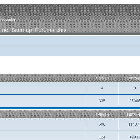
hilosophie
ome
Sitemap
Forumarchiv
THEMEN
BEITRÄ
4
8
335
3506
THEMEN
BEITRÄ
506
11407
124
1993