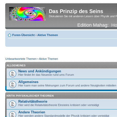
Das Prinzip des Seins
Diskutieren Sie mit anderen Lesern über Physik und P
Edition Mahag:
H
Foren-Übersicht
•
Aktive Themen
Unbeantwortete Themen
•
Aktive Themen
ALLGEMEINES
News und Ankündigungen
Hier findet ihr das Neueste rund ums Forum
Allgemeines
Hier kann man seine Meinungen zum Forum und andere Neuigkeiten mitteilen
KRITIK PHYSIKALISCHER THEORIEN
Relativitätstheorie
Hier wird die Relativitätstheorie Einsteins kritisiert oder verteidigt
Andere Theorien
Hier werden andere Standardmodelle der Physik kritisiert oder verteidigt