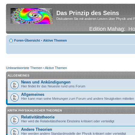
Das Prinzip des Seins
Diskutieren Sie mit anderen Lesern über Physik und P
Edition Mahag:
H
Foren-Übersicht
•
Aktive Themen
Unbeantwortete Themen
•
Aktive Themen
ALLGEMEINES
News und Ankündigungen
Hier findet ihr das Neueste rund ums Forum
Allgemeines
Hier kann man seine Meinungen zum Forum und andere Neuigkeiten mitteilen
KRITIK PHYSIKALISCHER THEORIEN
Relativitätstheorie
Hier wird die Relativitätstheorie Einsteins kritisiert oder verteidigt
Andere Theorien
Hier werden andere Standardmodelle der Physik kritisiert oder verteidigt