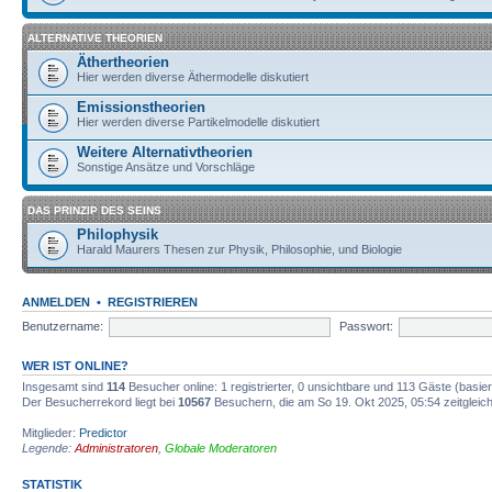
ALTERNATIVE THEORIEN
Äthertheorien
Hier werden diverse Äthermodelle diskutiert
Emissionstheorien
Hier werden diverse Partikelmodelle diskutiert
Weitere Alternativtheorien
Sonstige Ansätze und Vorschläge
DAS PRINZIP DES SEINS
Philophysik
Harald Maurers Thesen zur Physik, Philosophie, und Biologie
ANMELDEN
•
REGISTRIEREN
Benutzername:
Passwort:
WER IST ONLINE?
Insgesamt sind
114
Besucher online: 1 registrierter, 0 unsichtbare und 113 Gäste (basie
Der Besucherrekord liegt bei
10567
Besuchern, die am So 19. Okt 2025, 05:54 zeitgleich
Mitglieder:
Predictor
Legende:
Administratoren
,
Globale Moderatoren
STATISTIK