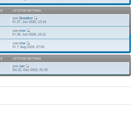
GE
LETZTER BEITRAG
von
Skeptiker
Fr 27. Jun 2025, 13:16
von
rmw
Fr 26. Jun 2026, 16:11
von
rmw
9
Fr 7. Aug 2026, 07:54
GE
LETZTER BEITRAG
von
Jan
Do 22. Dez 2022, 01:25