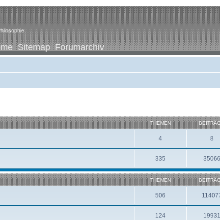
hilosophie
ome
Sitemap
Forumarchiv
THEMEN
BEITRÄ
4
8
335
3506
THEMEN
BEITRÄ
506
11407
124
1993