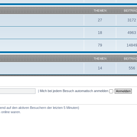
THEMEN
BEITRÄ
27
3172
18
4963
79
1484
THEMEN
BEITRÄ
14
556
|
Mich bei jedem Besuch automatisch anmelden
rend auf den aktiven Besuchern der letzten 5 Minuten)
 online waren.