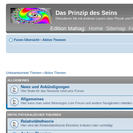
Das Prinzip des Seins
Diskutieren Sie mit anderen Lesern über Physik und P
Edition Mahag:
Home
Sitemap
F
Foren-Übersicht
•
Aktive Themen
Unbeantwortete Themen
•
Aktive Themen
ALLGEMEINES
News und Ankündigungen
Hier findet ihr das Neueste rund ums Forum
Allgemeines
Hier kann man seine Meinungen zum Forum und andere Neuigkeiten mitteilen
KRITIK PHYSIKALISCHER THEORIEN
Relativitätstheorie
Hier wird die Relativitätstheorie Einsteins kritisiert oder verteidigt