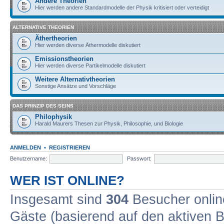
Andere Theorien
Hier werden andere Standardmodelle der Physik kritisiert oder verteidigt
ALTERNATIVE THEORIEN
Äthertheorien
Hier werden diverse Äthermodelle diskutiert
Emissionstheorien
Hier werden diverse Partikelmodelle diskutiert
Weitere Alternativtheorien
Sonstige Ansätze und Vorschläge
DAS PRINZIP DES SEINS
Philophysik
Harald Maurers Thesen zur Physik, Philosophie, und Biologie
ANMELDEN
•
REGISTRIEREN
Benutzername:
Passwort:
WER IST ONLINE?
Insgesamt sind
304
Besucher online
Gäste (basierend auf den aktiven B