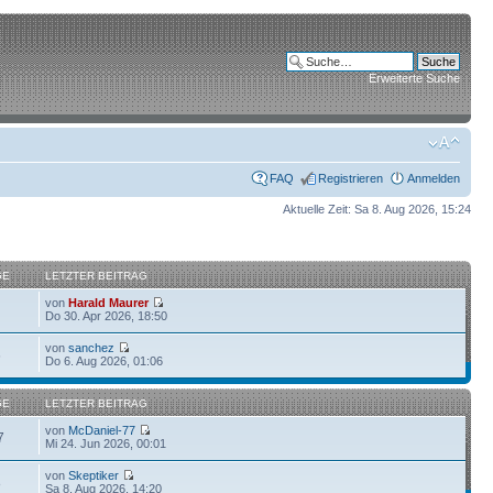
Erweiterte Suche
FAQ
Registrieren
Anmelden
Aktuelle Zeit: Sa 8. Aug 2026, 15:24
GE
LETZTER BEITRAG
von
Harald Maurer
Do 30. Apr 2026, 18:50
von
sanchez
6
Do 6. Aug 2026, 01:06
GE
LETZTER BEITRAG
von
McDaniel-77
7
Mi 24. Jun 2026, 00:01
von
Skeptiker
8
Sa 8. Aug 2026, 14:20