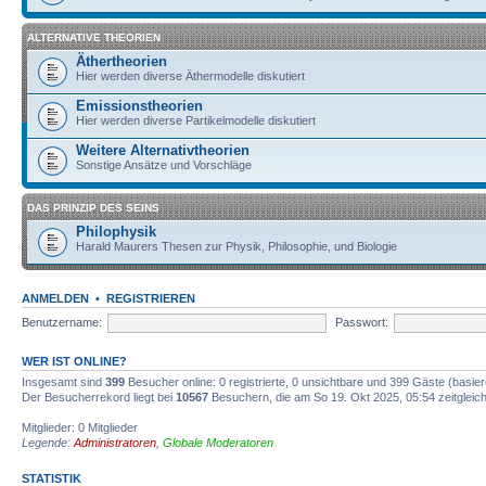
ALTERNATIVE THEORIEN
Äthertheorien
Hier werden diverse Äthermodelle diskutiert
Emissionstheorien
Hier werden diverse Partikelmodelle diskutiert
Weitere Alternativtheorien
Sonstige Ansätze und Vorschläge
DAS PRINZIP DES SEINS
Philophysik
Harald Maurers Thesen zur Physik, Philosophie, und Biologie
ANMELDEN
•
REGISTRIEREN
Benutzername:
Passwort:
WER IST ONLINE?
Insgesamt sind
399
Besucher online: 0 registrierte, 0 unsichtbare und 399 Gäste (basie
Der Besucherrekord liegt bei
10567
Besuchern, die am So 19. Okt 2025, 05:54 zeitgleich
Mitglieder: 0 Mitglieder
Legende:
Administratoren
,
Globale Moderatoren
STATISTIK