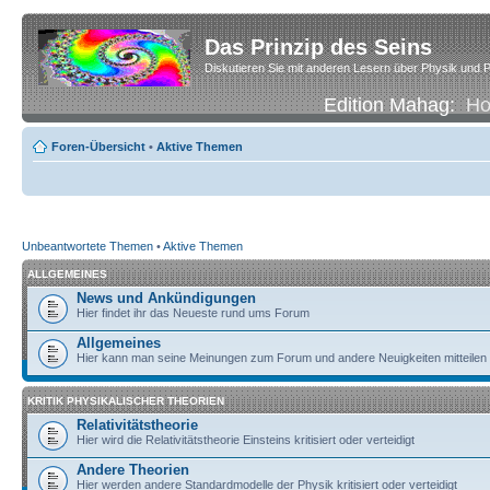
Das Prinzip des Seins
Diskutieren Sie mit anderen Lesern über Physik und P
Edition Mahag:
H
Foren-Übersicht
•
Aktive Themen
Unbeantwortete Themen
•
Aktive Themen
ALLGEMEINES
News und Ankündigungen
Hier findet ihr das Neueste rund ums Forum
Allgemeines
Hier kann man seine Meinungen zum Forum und andere Neuigkeiten mitteilen
KRITIK PHYSIKALISCHER THEORIEN
Relativitätstheorie
Hier wird die Relativitätstheorie Einsteins kritisiert oder verteidigt
Andere Theorien
Hier werden andere Standardmodelle der Physik kritisiert oder verteidigt