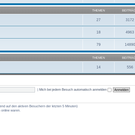
THEMEN
BEITRÄ
27
3172
18
4963
79
1489
THEMEN
BEITRÄ
14
556
|
Mich bei jedem Besuch automatisch anmelden
rend auf den aktiven Besuchern der letzten 5 Minuten)
 online waren.