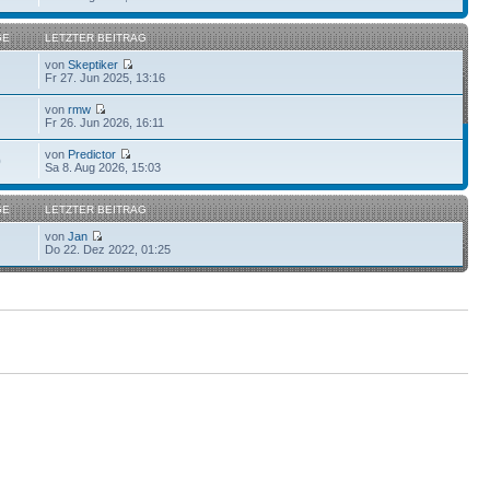
GE
LETZTER BEITRAG
von
Skeptiker
Fr 27. Jun 2025, 13:16
von
rmw
Fr 26. Jun 2026, 16:11
von
Predictor
0
Sa 8. Aug 2026, 15:03
GE
LETZTER BEITRAG
von
Jan
Do 22. Dez 2022, 01:25