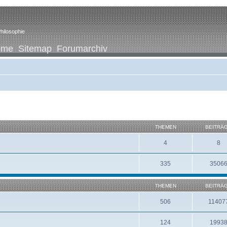
hilosophie
ome
Sitemap
Forumarchiv
THEMEN
BEITRÄ
4
8
335
3506
THEMEN
BEITRÄ
506
11407
124
1993