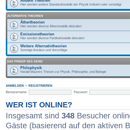
Andere Theorien
Hier werden andere Standardmodelle der Physik kritisiert oder verteidigt
ALTERNATIVE THEORIEN
Äthertheorien
Hier werden diverse Äthermodelle diskutiert
Emissionstheorien
Hier werden diverse Partikelmodelle diskutiert
Weitere Alternativtheorien
Sonstige Ansätze und Vorschläge
DAS PRINZIP DES SEINS
Philophysik
Harald Maurers Thesen zur Physik, Philosophie, und Biologie
ANMELDEN
•
REGISTRIEREN
Benutzername:
Passwort:
WER IST ONLINE?
Insgesamt sind
348
Besucher online
Gäste (basierend auf den aktiven B