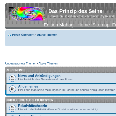
Das Prinzip des Seins
Diskutieren Sie mit anderen Lesern über Physik und P
Edition Mahag:
Home
Sitemap
F
Foren-Übersicht
•
Aktive Themen
Unbeantwortete Themen
•
Aktive Themen
ALLGEMEINES
News und Ankündigungen
Hier findet ihr das Neueste rund ums Forum
Allgemeines
Hier kann man seine Meinungen zum Forum und andere Neuigkeiten mitteilen
KRITIK PHYSIKALISCHER THEORIEN
Relativitätstheorie
Hier wird die Relativitätstheorie Einsteins kritisiert oder verteidigt