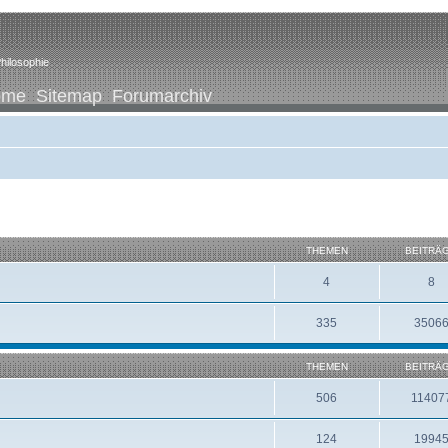
hilosophie
ome
Sitemap
Forumarchiv
THEMEN
BEITRÄ
4
8
335
3506
THEMEN
BEITRÄ
506
11407
124
1994