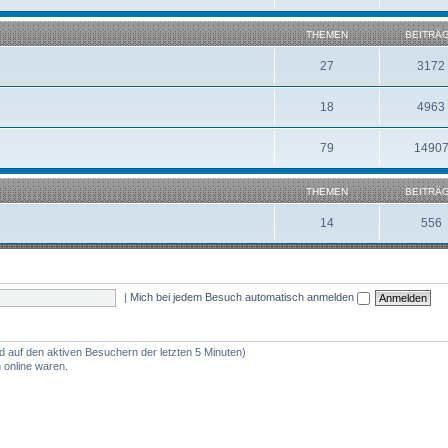
THEMEN
BEITRÄ
27
3172
18
4963
79
1490
THEMEN
BEITRÄ
14
556
|
Mich bei jedem Besuch automatisch anmelden
nd auf den aktiven Besuchern der letzten 5 Minuten)
 online waren.