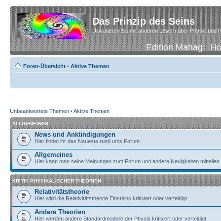
Das Prinzip des Seins
Diskutieren Sie mit anderen Lesern über Physik und P
Edition Mahag:
H
Foren-Übersicht
•
Aktive Themen
Unbeantwortete Themen
•
Aktive Themen
ALLGEMEINES
News und Ankündigungen
Hier findet ihr das Neueste rund ums Forum
Allgemeines
Hier kann man seine Meinungen zum Forum und andere Neuigkeiten mitteilen
KRITIK PHYSIKALISCHER THEORIEN
Relativitätstheorie
Hier wird die Relativitätstheorie Einsteins kritisiert oder verteidigt
Andere Theorien
Hier werden andere Standardmodelle der Physik kritisiert oder verteidigt