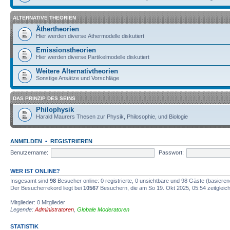
ALTERNATIVE THEORIEN
Äthertheorien
Hier werden diverse Äthermodelle diskutiert
Emissionstheorien
Hier werden diverse Partikelmodelle diskutiert
Weitere Alternativtheorien
Sonstige Ansätze und Vorschläge
DAS PRINZIP DES SEINS
Philophysik
Harald Maurers Thesen zur Physik, Philosophie, und Biologie
ANMELDEN
•
REGISTRIEREN
Benutzername:
Passwort:
WER IST ONLINE?
Insgesamt sind
98
Besucher online: 0 registrierte, 0 unsichtbare und 98 Gäste (basiere
Der Besucherrekord liegt bei
10567
Besuchern, die am So 19. Okt 2025, 05:54 zeitgleich
Mitglieder: 0 Mitglieder
Legende:
Administratoren
,
Globale Moderatoren
STATISTIK