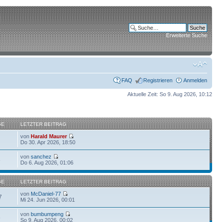
Erweiterte Suche
FAQ
Registrieren
Anmelden
Aktuelle Zeit: So 9. Aug 2026, 10:12
GE
LETZTER BEITRAG
von
Harald Maurer
Do 30. Apr 2026, 18:50
von
sanchez
6
Do 6. Aug 2026, 01:06
GE
LETZTER BEITRAG
von
McDaniel-77
7
Mi 24. Jun 2026, 00:01
von
bumbumpeng
5
So 9. Aug 2026, 00:02