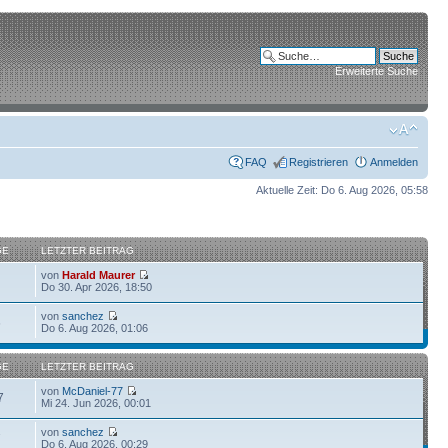
Erweiterte Suche
FAQ
Registrieren
Anmelden
Aktuelle Zeit: Do 6. Aug 2026, 05:58
GE
LETZTER BEITRAG
von
Harald Maurer
Do 30. Apr 2026, 18:50
von
sanchez
6
Do 6. Aug 2026, 01:06
GE
LETZTER BEITRAG
von
McDaniel-77
7
Mi 24. Jun 2026, 00:01
von
sanchez
7
Do 6. Aug 2026, 00:29