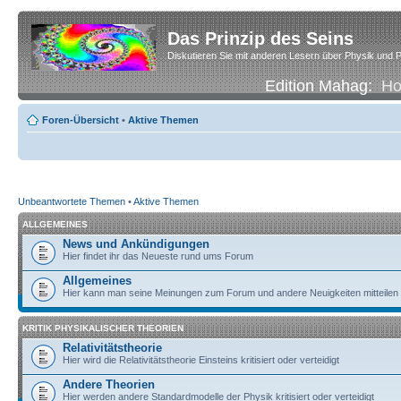
Das Prinzip des Seins
Diskutieren Sie mit anderen Lesern über Physik und P
Edition Mahag:
H
Foren-Übersicht
•
Aktive Themen
Unbeantwortete Themen
•
Aktive Themen
ALLGEMEINES
News und Ankündigungen
Hier findet ihr das Neueste rund ums Forum
Allgemeines
Hier kann man seine Meinungen zum Forum und andere Neuigkeiten mitteilen
KRITIK PHYSIKALISCHER THEORIEN
Relativitätstheorie
Hier wird die Relativitätstheorie Einsteins kritisiert oder verteidigt
Andere Theorien
Hier werden andere Standardmodelle der Physik kritisiert oder verteidigt