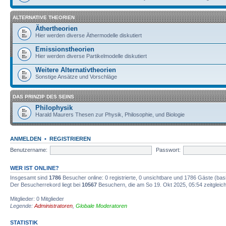
ALTERNATIVE THEORIEN
Äthertheorien
Hier werden diverse Äthermodelle diskutiert
Emissionstheorien
Hier werden diverse Partikelmodelle diskutiert
Weitere Alternativtheorien
Sonstige Ansätze und Vorschläge
DAS PRINZIP DES SEINS
Philophysik
Harald Maurers Thesen zur Physik, Philosophie, und Biologie
ANMELDEN
•
REGISTRIEREN
Benutzername:
Passwort:
WER IST ONLINE?
Insgesamt sind
1786
Besucher online: 0 registrierte, 0 unsichtbare und 1786 Gäste (bas
Der Besucherrekord liegt bei
10567
Besuchern, die am So 19. Okt 2025, 05:54 zeitgleich
Mitglieder: 0 Mitglieder
Legende:
Administratoren
,
Globale Moderatoren
STATISTIK