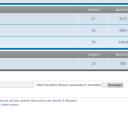
THEMEN
BEITRÄ
27
3172
18
4963
79
1481
THEMEN
BEITRÄ
14
556
|
Mich bei jedem Besuch automatisch anmelden
ierend auf den aktiven Besuchern der letzten 5 Minuten)
 online waren.