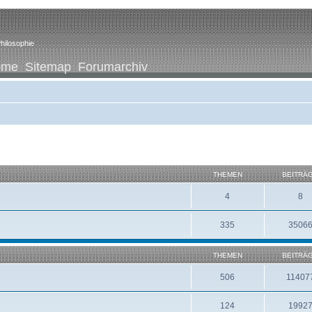
hilosophie
ome
Sitemap
Forumarchiv
THEMEN
BEITRÄ
4
8
335
3506
THEMEN
BEITRÄ
506
11407
124
1992