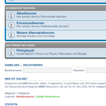
ALTERNATIVE THEORIEN
Äthertheorien
Hier werden diverse Äthermodelle diskutiert
Emissionstheorien
Hier werden diverse Partikelmodelle diskutiert
Weitere Alternativtheorien
Sonstige Ansätze und Vorschläge
DAS PRINZIP DES SEINS
Philophysik
Harald Maurers Thesen zur Physik, Philosophie, und Biologie
ANMELDEN
•
REGISTRIEREN
Benutzername:
Passwort:
WER IST ONLINE?
Insgesamt sind
244
Besucher online: 0 registrierte, 0 unsichtbare und 244 Gäste (basie
Der Besucherrekord liegt bei
10567
Besuchern, die am So 19. Okt 2025, 05:54 zeitgleich
Mitglieder: 0 Mitglieder
Legende:
Administratoren
,
Globale Moderatoren
STATISTIK