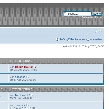
Erweiterte Suche
FAQ
Registrieren
Anmelden
Aktuelle Zeit: Fr 7. Aug 2026, 04:35
GE
LETZTER BEITRAG
von
Harald Maurer
Do 30. Apr 2026, 18:50
von
sanchez
6
Do 6. Aug 2026, 01:06
GE
LETZTER BEITRAG
von
McDaniel-77
7
Mi 24. Jun 2026, 00:01
von
sanchez
9
Fr 7. Aug 2026, 01:04