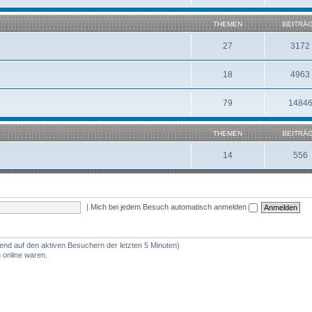
THEMEN
BEITRÄ
27
3172
18
4963
79
1484
THEMEN
BEITRÄ
14
556
|
Mich bei jedem Besuch automatisch anmelden
rend auf den aktiven Besuchern der letzten 5 Minuten)
 online waren.