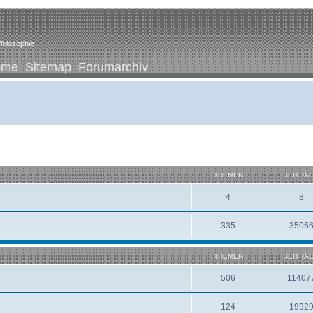
hilosophie
ome
Sitemap
Forumarchiv
THEMEN
BEITRÄ
4
8
335
3506
THEMEN
BEITRÄ
506
11407
124
1992