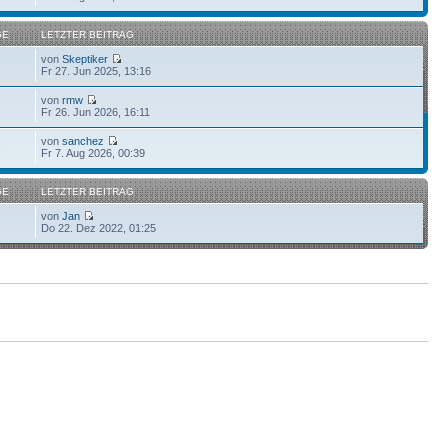
GE
LETZTER BEITRAG
von
Skeptiker
Fr 27. Jun 2025, 13:16
von
rmw
Fr 26. Jun 2026, 16:11
von
sanchez
6
Fr 7. Aug 2026, 00:39
GE
LETZTER BEITRAG
von
Jan
Do 22. Dez 2022, 01:25