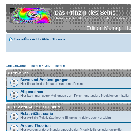
Das Prinzip des Seins
Diskutieren Sie mit anderen Lesern über Physik und P
Edition Mahag:
H
Foren-Übersicht
•
Aktive Themen
Unbeantwortete Themen
•
Aktive Themen
ALLGEMEINES
News und Ankündigungen
Hier findet ihr das Neueste rund ums Forum
Allgemeines
Hier kann man seine Meinungen zum Forum und andere Neuigkeiten mitteilen
KRITIK PHYSIKALISCHER THEORIEN
Relativitätstheorie
Hier wird die Relativitätstheorie Einsteins kritisiert oder verteidigt
Andere Theorien
Hier werden andere Standardmodelle der Physik kritisiert oder verteidigt