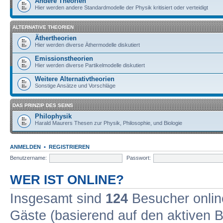
Andere Theorien
Hier werden andere Standardmodelle der Physik kritisiert oder verteidigt
ALTERNATIVE THEORIEN
Äthertheorien
Hier werden diverse Äthermodelle diskutiert
Emissionstheorien
Hier werden diverse Partikelmodelle diskutiert
Weitere Alternativtheorien
Sonstige Ansätze und Vorschläge
DAS PRINZIP DES SEINS
Philophysik
Harald Maurers Thesen zur Physik, Philosophie, und Biologie
ANMELDEN
•
REGISTRIEREN
Benutzername:
Passwort:
WER IST ONLINE?
Insgesamt sind
124
Besucher online
Gäste (basierend auf den aktiven B