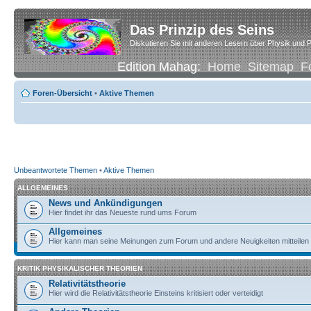
Das Prinzip des Seins
Diskutieren Sie mit anderen Lesern über Physik und P
Edition Mahag:
Home
Sitemap
F
Foren-Übersicht
•
Aktive Themen
Unbeantwortete Themen
•
Aktive Themen
ALLGEMEINES
News und Ankündigungen
Hier findet ihr das Neueste rund ums Forum
Allgemeines
Hier kann man seine Meinungen zum Forum und andere Neuigkeiten mitteilen
KRITIK PHYSIKALISCHER THEORIEN
Relativitätstheorie
Hier wird die Relativitätstheorie Einsteins kritisiert oder verteidigt