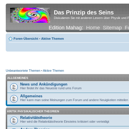
Das Prinzip des Seins
Diskutieren Sie mit anderen Lesern über Physik und P
Edition Mahag:
Home
Sitemap
F
Foren-Übersicht
•
Aktive Themen
Unbeantwortete Themen
•
Aktive Themen
ALLGEMEINES
News und Ankündigungen
Hier findet ihr das Neueste rund ums Forum
Allgemeines
Hier kann man seine Meinungen zum Forum und andere Neuigkeiten mitteilen
KRITIK PHYSIKALISCHER THEORIEN
Relativitätstheorie
Hier wird die Relativitätstheorie Einsteins kritisiert oder verteidigt