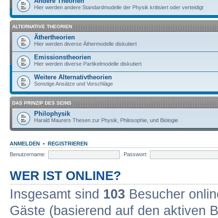
Andere Theorien
Hier werden andere Standardmodelle der Physik kritisiert oder verteidigt
ALTERNATIVE THEORIEN
Äthertheorien
Hier werden diverse Äthermodelle diskutiert
Emissionstheorien
Hier werden diverse Partikelmodelle diskutiert
Weitere Alternativtheorien
Sonstige Ansätze und Vorschläge
DAS PRINZIP DES SEINS
Philophysik
Harald Maurers Thesen zur Physik, Philosophie, und Biologie
ANMELDEN
•
REGISTRIEREN
Benutzername:
Passwort:
WER IST ONLINE?
Insgesamt sind
103
Besucher online
Gäste (basierend auf den aktiven B