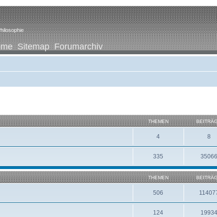
hilosophie
ome
Sitemap
Forumarchiv
THEMEN
BEITRÄ
4
8
335
3506
THEMEN
BEITRÄ
506
11407
124
1993