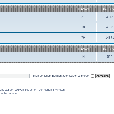
THEMEN
BEITRÄ
27
3172
18
4963
79
1487
THEMEN
BEITRÄ
14
556
|
Mich bei jedem Besuch automatisch anmelden
rend auf den aktiven Besuchern der letzten 5 Minuten)
 online waren.