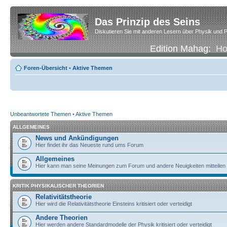
Das Prinzip des Seins
Diskutieren Sie mit anderen Lesern über Physik und P
Edition Mahag:
H
Foren-Übersicht
•
Aktive Themen
Unbeantwortete Themen
•
Aktive Themen
ALLGEMEINES
News und Ankündigungen
Hier findet ihr das Neueste rund ums Forum
Allgemeines
Hier kann man seine Meinungen zum Forum und andere Neuigkeiten mitteilen
KRITIK PHYSIKALISCHER THEORIEN
Relativitätstheorie
Hier wird die Relativitätstheorie Einsteins kritisiert oder verteidigt
Andere Theorien
Hier werden andere Standardmodelle der Physik kritisiert oder verteidigt