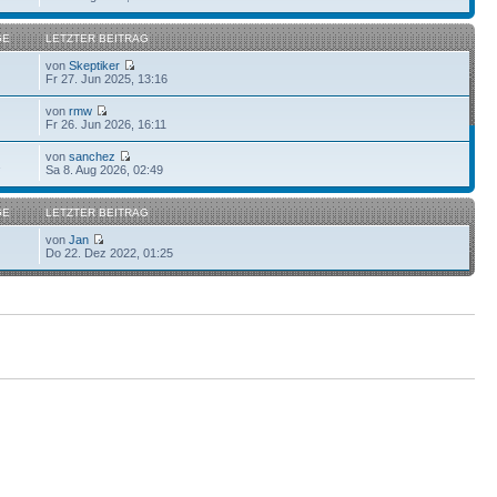
GE
LETZTER BEITRAG
von
Skeptiker
Fr 27. Jun 2025, 13:16
von
rmw
Fr 26. Jun 2026, 16:11
von
sanchez
1
Sa 8. Aug 2026, 02:49
GE
LETZTER BEITRAG
von
Jan
Do 22. Dez 2022, 01:25