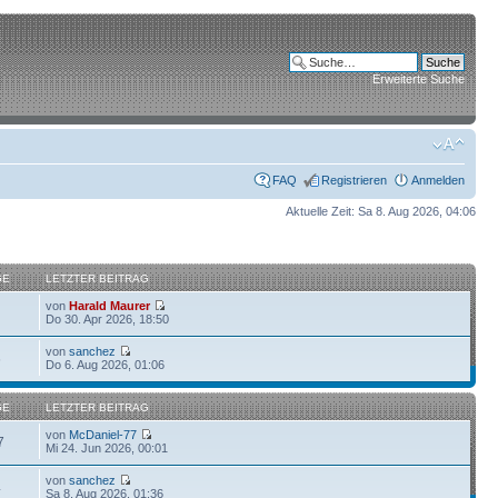
Erweiterte Suche
FAQ
Registrieren
Anmelden
Aktuelle Zeit: Sa 8. Aug 2026, 04:06
GE
LETZTER BEITRAG
von
Harald Maurer
Do 30. Apr 2026, 18:50
von
sanchez
6
Do 6. Aug 2026, 01:06
GE
LETZTER BEITRAG
von
McDaniel-77
7
Mi 24. Jun 2026, 00:01
von
sanchez
4
Sa 8. Aug 2026, 01:36