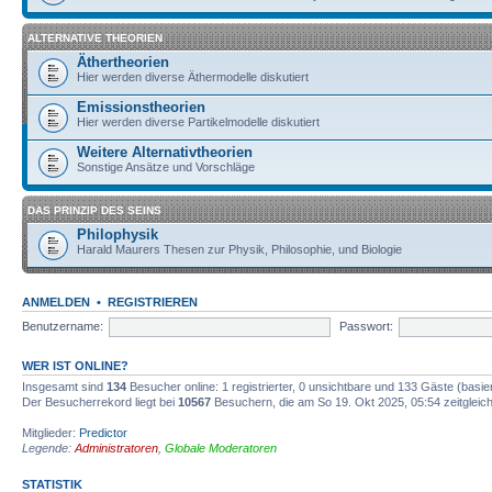
ALTERNATIVE THEORIEN
Äthertheorien
Hier werden diverse Äthermodelle diskutiert
Emissionstheorien
Hier werden diverse Partikelmodelle diskutiert
Weitere Alternativtheorien
Sonstige Ansätze und Vorschläge
DAS PRINZIP DES SEINS
Philophysik
Harald Maurers Thesen zur Physik, Philosophie, und Biologie
ANMELDEN
•
REGISTRIEREN
Benutzername:
Passwort:
WER IST ONLINE?
Insgesamt sind
134
Besucher online: 1 registrierter, 0 unsichtbare und 133 Gäste (basi
Der Besucherrekord liegt bei
10567
Besuchern, die am So 19. Okt 2025, 05:54 zeitgleich
Mitglieder:
Predictor
Legende:
Administratoren
,
Globale Moderatoren
STATISTIK