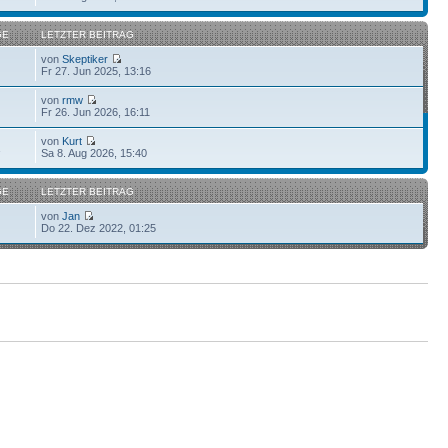
GE
LETZTER BEITRAG
von
Skeptiker
Fr 27. Jun 2025, 13:16
von
rmw
Fr 26. Jun 2026, 16:11
von
Kurt
1
Sa 8. Aug 2026, 15:40
GE
LETZTER BEITRAG
von
Jan
Do 22. Dez 2022, 01:25