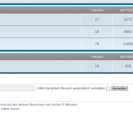
THEMEN
BEITRÄ
27
3172
18
4963
79
1489
THEMEN
BEITRÄ
14
556
|
Mich bei jedem Besuch automatisch anmelden
erend auf den aktiven Besuchern der letzten 5 Minuten)
 online waren.