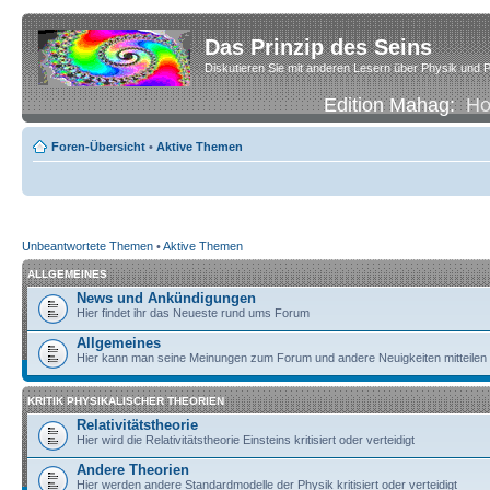
Das Prinzip des Seins
Diskutieren Sie mit anderen Lesern über Physik und P
Edition Mahag:
H
Foren-Übersicht
•
Aktive Themen
Unbeantwortete Themen
•
Aktive Themen
ALLGEMEINES
News und Ankündigungen
Hier findet ihr das Neueste rund ums Forum
Allgemeines
Hier kann man seine Meinungen zum Forum und andere Neuigkeiten mitteilen
KRITIK PHYSIKALISCHER THEORIEN
Relativitätstheorie
Hier wird die Relativitätstheorie Einsteins kritisiert oder verteidigt
Andere Theorien
Hier werden andere Standardmodelle der Physik kritisiert oder verteidigt