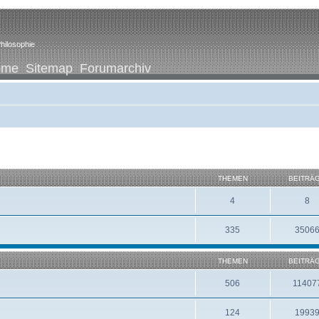
hilosophie
ome
Sitemap
Forumarchiv
THEMEN
BEITRÄ
4
8
335
3506
THEMEN
BEITRÄ
506
11407
124
1993