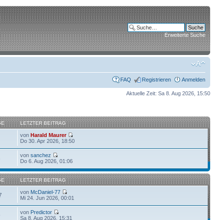
Erweiterte Suche
FAQ
Registrieren
Anmelden
Aktuelle Zeit: Sa 8. Aug 2026, 15:50
GE
LETZTER BEITRAG
von
Harald Maurer
Do 30. Apr 2026, 18:50
von
sanchez
6
Do 6. Aug 2026, 01:06
GE
LETZTER BEITRAG
von
McDaniel-77
7
Mi 24. Jun 2026, 00:01
von
Predictor
9
Sa 8. Aug 2026, 15:31