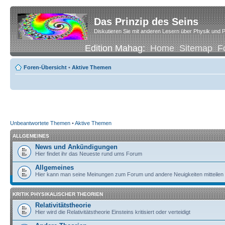
Das Prinzip des Seins
Diskutieren Sie mit anderen Lesern über Physik und P
Edition Mahag:
Home
Sitemap
F
Foren-Übersicht
•
Aktive Themen
Unbeantwortete Themen
•
Aktive Themen
ALLGEMEINES
News und Ankündigungen
Hier findet ihr das Neueste rund ums Forum
Allgemeines
Hier kann man seine Meinungen zum Forum und andere Neuigkeiten mitteilen
KRITIK PHYSIKALISCHER THEORIEN
Relativitätstheorie
Hier wird die Relativitätstheorie Einsteins kritisiert oder verteidigt