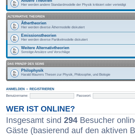
Andere Theorien
Hier werden andere Standardmodelle der Physik kritisiert oder verteidigt
ALTERNATIVE THEORIEN
Äthertheorien
Hier werden diverse Äthermodelle diskutiert
Emissionstheorien
Hier werden diverse Partikelmodelle diskutiert
Weitere Alternativtheorien
Sonstige Ansätze und Vorschläge
DAS PRINZIP DES SEINS
Philophysik
Harald Maurers Thesen zur Physik, Philosophie, und Biologie
ANMELDEN
•
REGISTRIEREN
Benutzername:
Passwort:
WER IST ONLINE?
Insgesamt sind
294
Besucher online
Gäste (basierend auf den aktiven B