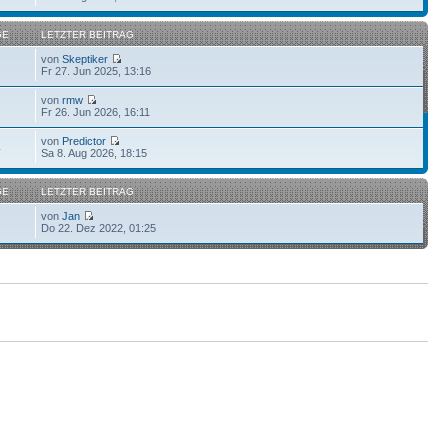
GE
LETZTER BEITRAG
von
Skeptiker
Fr 27. Jun 2025, 13:16
von
rmw
Fr 26. Jun 2026, 16:11
von
Predictor
4
Sa 8. Aug 2026, 18:15
GE
LETZTER BEITRAG
von
Jan
Do 22. Dez 2022, 01:25