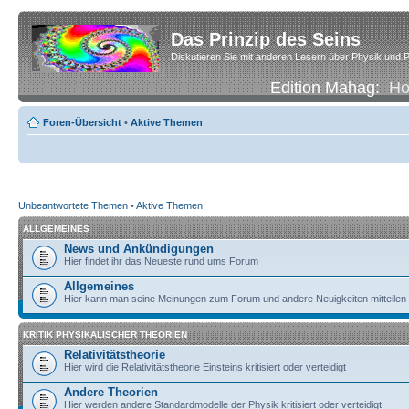
Das Prinzip des Seins
Diskutieren Sie mit anderen Lesern über Physik und P
Edition Mahag:
H
Foren-Übersicht
•
Aktive Themen
Unbeantwortete Themen
•
Aktive Themen
ALLGEMEINES
News und Ankündigungen
Hier findet ihr das Neueste rund ums Forum
Allgemeines
Hier kann man seine Meinungen zum Forum und andere Neuigkeiten mitteilen
KRITIK PHYSIKALISCHER THEORIEN
Relativitätstheorie
Hier wird die Relativitätstheorie Einsteins kritisiert oder verteidigt
Andere Theorien
Hier werden andere Standardmodelle der Physik kritisiert oder verteidigt