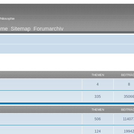
hilosophie
ome
Sitemap
Forumarchiv
THEMEN
BEITRÄ
4
8
335
3506
THEMEN
BEITRÄ
506
11407
124
1994