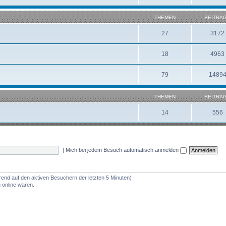
THEMEN
BEITRÄ
27
3172
18
4963
79
1489
THEMEN
BEITRÄ
14
556
|
Mich bei jedem Besuch automatisch anmelden
erend auf den aktiven Besuchern der letzten 5 Minuten)
 online waren.