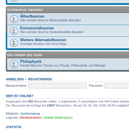
ALTERNATIVE THEORIEN
Äthertheorien
Hier werden diverse Äthermodelle diskutiert
Emissionstheorien
Hier werden diverse Partikelmodelle diskutiert
Weitere Alternativtheorien
Sonstige Ansätze und Vorschläge
DAS PRINZIP DES SEINS
Philophysik
Harald Maurers Thesen zur Physik, Philosophie, und Biologie
ANMELDEN
•
REGISTRIEREN
Benutzername:
Passwort:
WER IST ONLINE?
Insgesamt sind
450
Besucher online: 1 registrierter, 0 unsichtbare und 449 Gäste (basi
Der Besucherrekord liegt bei
10567
Besuchern, die am So 19. Okt 2025, 05:54 zeitgleich
Mitglieder:
bumbumpeng
Legende:
Administratoren
,
Globale Moderatoren
STATISTIK