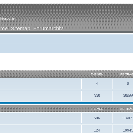
hilosophie
ome
Sitemap
Forumarchiv
THEMEN
BEITRÄ
4
8
335
3506
THEMEN
BEITRÄ
506
11407
124
1994