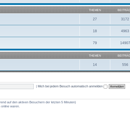
THEMEN
BEITRÄ
27
3172
18
4963
79
1490
THEMEN
BEITRÄ
14
556
|
Mich bei jedem Besuch automatisch anmelden
erend auf den aktiven Besuchern der letzten 5 Minuten)
 online waren.