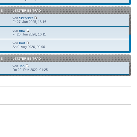
GE
LETZTER BEITRAG
von
Skeptiker
Fr 27. Jun 2025, 13:16
von
rmw
Fr 26. Jun 2026, 16:11
von
Kurt
7
So 9. Aug 2026, 09:06
GE
LETZTER BEITRAG
von
Jan
Do 22. Dez 2022, 01:25