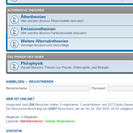
ALTERNATIVE THEORIEN
Äthertheorien
Hier werden diverse Äthermodelle diskutiert
Emissionstheorien
Hier werden diverse Partikelmodelle diskutiert
Weitere Alternativtheorien
Sonstige Ansätze und Vorschläge
DAS PRINZIP DES SEINS
Philophysik
Harald Maurers Thesen zur Physik, Philosophie, und Biologie
ANMELDEN
•
REGISTRIEREN
Benutzername:
Passwort:
WER IST ONLINE?
Insgesamt sind
158
Besucher online: 0 registrierte, 1 unsichtbarer und 157 Gäste (basi
Der Besucherrekord liegt bei
10567
Besuchern, die am So 19. Okt 2025, 05:54 zeitgleich
Mitglieder: 0 Mitglieder
Legende:
Administratoren
,
Globale Moderatoren
STATISTIK