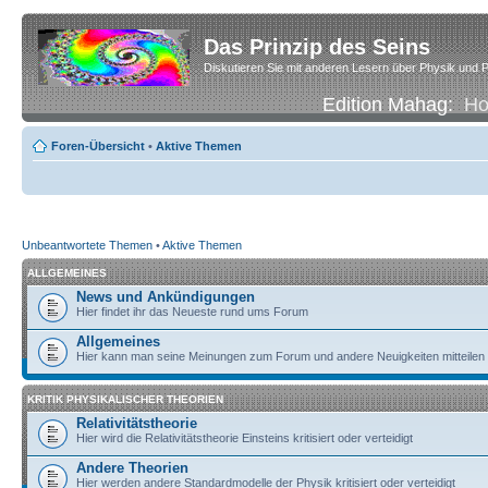
Das Prinzip des Seins
Diskutieren Sie mit anderen Lesern über Physik und P
Edition Mahag:
H
Foren-Übersicht
•
Aktive Themen
Unbeantwortete Themen
•
Aktive Themen
ALLGEMEINES
News und Ankündigungen
Hier findet ihr das Neueste rund ums Forum
Allgemeines
Hier kann man seine Meinungen zum Forum und andere Neuigkeiten mitteilen
KRITIK PHYSIKALISCHER THEORIEN
Relativitätstheorie
Hier wird die Relativitätstheorie Einsteins kritisiert oder verteidigt
Andere Theorien
Hier werden andere Standardmodelle der Physik kritisiert oder verteidigt