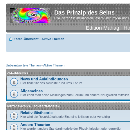
Das Prinzip des Seins
Diskutieren Sie mit anderen Lesern über Physik und P
Edition Mahag:
H
Foren-Übersicht
•
Aktive Themen
Unbeantwortete Themen
•
Aktive Themen
ALLGEMEINES
News und Ankündigungen
Hier findet ihr das Neueste rund ums Forum
Allgemeines
Hier kann man seine Meinungen zum Forum und andere Neuigkeiten mitteilen
KRITIK PHYSIKALISCHER THEORIEN
Relativitätstheorie
Hier wird die Relativitätstheorie Einsteins kritisiert oder verteidigt
Andere Theorien
Hier werden andere Standardmodelle der Physik kritisiert oder verteidigt