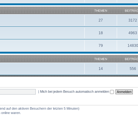
THEMEN
BEITRÄ
27
3172
18
4963
79
1483
THEMEN
BEITRÄ
14
556
|
Mich bei jedem Besuch automatisch anmelden
rend auf den aktiven Besuchern der letzten 5 Minuten)
 online waren.