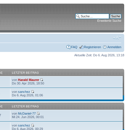
Erweiterte Suche
FAQ
Registrieren
Anmelden
Aktuelle Zeit: Do 6. Aug 2026, 13:18
GE
LETZTER BEITRAG
von
Harald Maurer
Do 30. Apr 2026, 18:50
von
sanchez
6
Do 6. Aug 2026, 01:06
GE
LETZTER BEITRAG
von
McDaniel-77
7
Mi 24. Jun 2026, 00:01
von
sanchez
7
Do 6. Aug 2026, 00:29