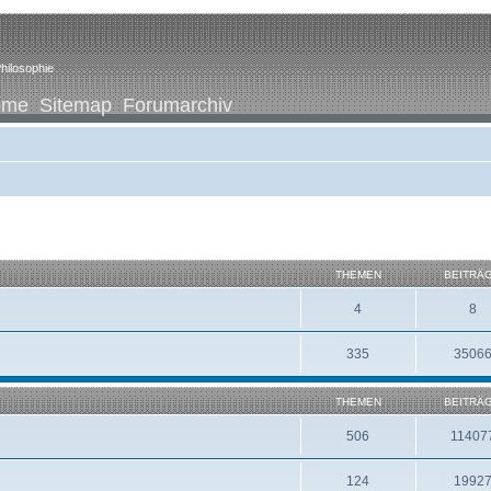
hilosophie
ome
Sitemap
Forumarchiv
THEMEN
BEITRÄ
4
8
335
3506
THEMEN
BEITRÄ
506
11407
124
1992