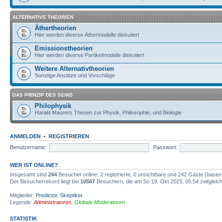
ALTERNATIVE THEORIEN
Äthertheorien
Hier werden diverse Äthermodelle diskutiert
Emissionstheorien
Hier werden diverse Partikelmodelle diskutiert
Weitere Alternativtheorien
Sonstige Ansätze und Vorschläge
DAS PRINZIP DES SEINS
Philophysik
Harald Maurers Thesen zur Physik, Philosophie, und Biologie
ANMELDEN
•
REGISTRIEREN
Benutzername:
Passwort:
WER IST ONLINE?
Insgesamt sind
244
Besucher online: 2 registrierte, 0 unsichtbare und 242 Gäste (basie
Der Besucherrekord liegt bei
10567
Besuchern, die am So 19. Okt 2025, 05:54 zeitgleich
Mitglieder:
Predictor
,
Skeptiker
Legende:
Administratoren
,
Globale Moderatoren
STATISTIK