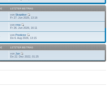
GE
LETZTER BEITRAG
von
Skeptiker
Fr 27. Jun 2025, 13:16
von
rmw
Fr 26. Jun 2026, 16:11
von
Predictor
0
Do 6. Aug 2026, 13:15
GE
LETZTER BEITRAG
von
Jan
Do 22. Dez 2022, 01:25