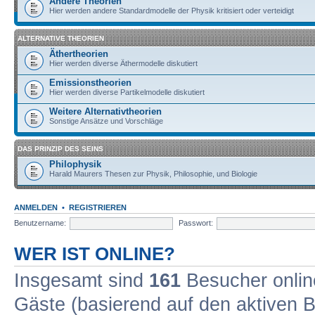
Andere Theorien
Hier werden andere Standardmodelle der Physik kritisiert oder verteidigt
ALTERNATIVE THEORIEN
Äthertheorien
Hier werden diverse Äthermodelle diskutiert
Emissionstheorien
Hier werden diverse Partikelmodelle diskutiert
Weitere Alternativtheorien
Sonstige Ansätze und Vorschläge
DAS PRINZIP DES SEINS
Philophysik
Harald Maurers Thesen zur Physik, Philosophie, und Biologie
ANMELDEN
•
REGISTRIEREN
Benutzername:
Passwort:
WER IST ONLINE?
Insgesamt sind
161
Besucher online
Gäste (basierend auf den aktiven B