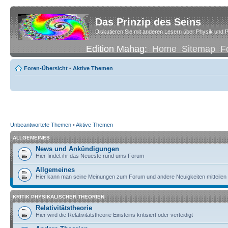
Das Prinzip des Seins
Diskutieren Sie mit anderen Lesern über Physik und P
Edition Mahag:
Home
Sitemap
F
Foren-Übersicht
•
Aktive Themen
Unbeantwortete Themen
•
Aktive Themen
ALLGEMEINES
News und Ankündigungen
Hier findet ihr das Neueste rund ums Forum
Allgemeines
Hier kann man seine Meinungen zum Forum und andere Neuigkeiten mitteilen
KRITIK PHYSIKALISCHER THEORIEN
Relativitätstheorie
Hier wird die Relativitätstheorie Einsteins kritisiert oder verteidigt