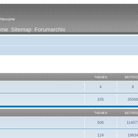
hilosophie
ome
Sitemap
Forumarchiv
THEMEN
BEITRÄ
4
8
335
3506
THEMEN
BEITRÄ
506
11407
124
1993