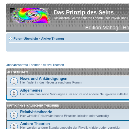
Das Prinzip des Seins
Diskutieren Sie mit anderen Lesern über Physik und P
Edition Mahag:
H
Foren-Übersicht
•
Aktive Themen
Unbeantwortete Themen
•
Aktive Themen
ALLGEMEINES
News und Ankündigungen
Hier findet ihr das Neueste rund ums Forum
Allgemeines
Hier kann man seine Meinungen zum Forum und andere Neuigkeiten mitteilen
KRITIK PHYSIKALISCHER THEORIEN
Relativitätstheorie
Hier wird die Relativitätstheorie Einsteins kritisiert oder verteidigt
Andere Theorien
Hier werden andere Standardmodelle der Physik kritisiert oder verteidigt