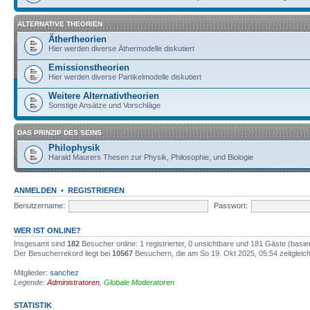
ALTERNATIVE THEORIEN
Äthertheorien
Hier werden diverse Äthermodelle diskutiert
Emissionstheorien
Hier werden diverse Partikelmodelle diskutiert
Weitere Alternativtheorien
Sonstige Ansätze und Vorschläge
DAS PRINZIP DES SEINS
Philophysik
Harald Maurers Thesen zur Physik, Philosophie, und Biologie
ANMELDEN
•
REGISTRIEREN
Benutzername:
Passwort:
WER IST ONLINE?
Insgesamt sind
182
Besucher online: 1 registrierter, 0 unsichtbare und 181 Gäste (basi
Der Besucherrekord liegt bei
10567
Besuchern, die am So 19. Okt 2025, 05:54 zeitgleich
Mitglieder:
sanchez
Legende:
Administratoren
,
Globale Moderatoren
STATISTIK