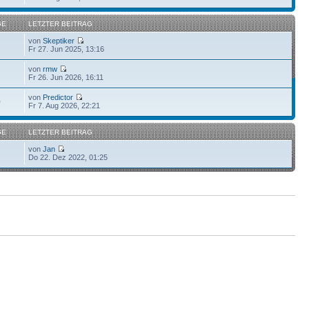
GE
LETZTER BEITRAG
von
Skeptiker
Fr 27. Jun 2025, 13:16
von
rmw
Fr 26. Jun 2026, 16:11
von
Predictor
0
Fr 7. Aug 2026, 22:21
GE
LETZTER BEITRAG
von
Jan
Do 22. Dez 2022, 01:25