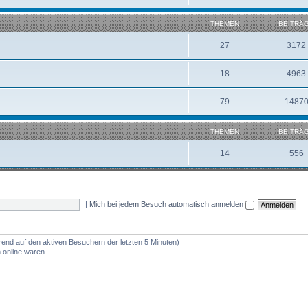
THEMEN
BEITRÄ
27
3172
18
4963
79
1487
THEMEN
BEITRÄ
14
556
|
Mich bei jedem Besuch automatisch anmelden
erend auf den aktiven Besuchern der letzten 5 Minuten)
 online waren.