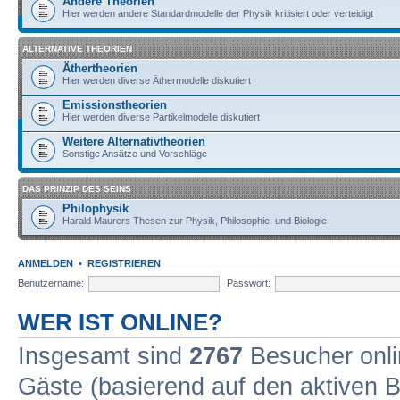
Andere Theorien
Hier werden andere Standardmodelle der Physik kritisiert oder verteidigt
ALTERNATIVE THEORIEN
Äthertheorien
Hier werden diverse Äthermodelle diskutiert
Emissionstheorien
Hier werden diverse Partikelmodelle diskutiert
Weitere Alternativtheorien
Sonstige Ansätze und Vorschläge
DAS PRINZIP DES SEINS
Philophysik
Harald Maurers Thesen zur Physik, Philosophie, und Biologie
ANMELDEN
•
REGISTRIEREN
Benutzername:
Passwort:
WER IST ONLINE?
Insgesamt sind
2767
Besucher onlin
Gäste (basierend auf den aktiven B