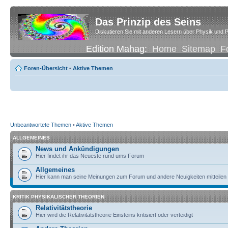
Das Prinzip des Seins
Diskutieren Sie mit anderen Lesern über Physik und P
Edition Mahag:
Home
Sitemap
F
Foren-Übersicht
•
Aktive Themen
Unbeantwortete Themen
•
Aktive Themen
ALLGEMEINES
News und Ankündigungen
Hier findet ihr das Neueste rund ums Forum
Allgemeines
Hier kann man seine Meinungen zum Forum und andere Neuigkeiten mitteilen
KRITIK PHYSIKALISCHER THEORIEN
Relativitätstheorie
Hier wird die Relativitätstheorie Einsteins kritisiert oder verteidigt