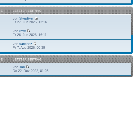
GE
LETZTER BEITRAG
von
Skeptiker
Fr 27. Jun 2025, 13:16
von
rmw
Fr 26. Jun 2026, 16:11
von
sanchez
6
Fr 7. Aug 2026, 00:39
GE
LETZTER BEITRAG
von
Jan
Do 22. Dez 2022, 01:25