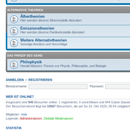
ALTERNATIVE THEORIEN
Äthertheorien
Hier werden diverse Äthermodelle diskutiert
Emissionstheorien
Hier werden diverse Partikelmodelle diskutiert
Weitere Alternativtheorien
Sonstige Ansätze und Vorschläge
DAS PRINZIP DES SEINS
Philophysik
Harald Maurers Thesen zur Physik, Philosophie, und Biologie
ANMELDEN
•
REGISTRIEREN
Benutzername:
Passwort:
WER IST ONLINE?
Insgesamt sind
945
Besucher online: 1 registrierter, 0 unsichtbare und 944 Gäste (basi
Der Besucherrekord liegt bei
10567
Besuchern, die am So 19. Okt 2025, 05:54 zeitgleich
Mitglieder:
rmw
Legende:
Administratoren
,
Globale Moderatoren
STATISTIK