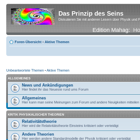
Das Prinzip des Seins
Diskutieren Sie mit anderen Lesern über Physik und P
Edition Mahag:
H
Foren-Übersicht
•
Aktive Themen
Unbeantwortete Themen
•
Aktive Themen
ALLGEMEINES
News und Ankündigungen
Hier findet ihr das Neueste rund ums Forum
Allgemeines
Hier kann man seine Meinungen zum Forum und andere Neuigkeiten mitteilen
KRITIK PHYSIKALISCHER THEORIEN
Relativitätstheorie
Hier wird die Relativitätstheorie Einsteins kritisiert oder verteidigt
Andere Theorien
Hier werden andere Standardmodelle der Physik kritisiert oder verteidigt