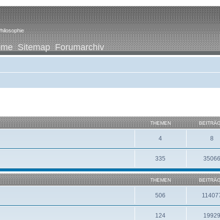
hilosophie
ome
Sitemap
Forumarchiv
THEMEN
BEITRÄ
4
8
335
3506
THEMEN
BEITRÄ
506
11407
124
1992