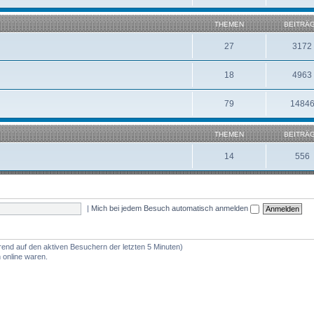
THEMEN
BEITRÄ
27
3172
18
4963
79
1484
THEMEN
BEITRÄ
14
556
|
Mich bei jedem Besuch automatisch anmelden
erend auf den aktiven Besuchern der letzten 5 Minuten)
 online waren.