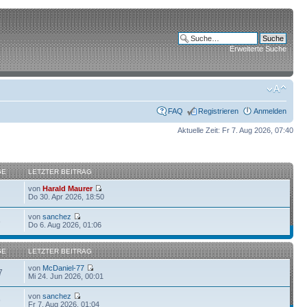
Erweiterte Suche
FAQ
Registrieren
Anmelden
Aktuelle Zeit: Fr 7. Aug 2026, 07:40
GE
LETZTER BEITRAG
von
Harald Maurer
Do 30. Apr 2026, 18:50
von
sanchez
6
Do 6. Aug 2026, 01:06
GE
LETZTER BEITRAG
von
McDaniel-77
7
Mi 24. Jun 2026, 00:01
von
sanchez
9
Fr 7. Aug 2026, 01:04