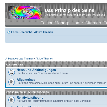
Das Prinzip des Seins
Diskutieren Sie mit anderen Lesern über Physik und P
Edition Mahag:
Home
Sitemap
F
Foren-Übersicht
•
Aktive Themen
Unbeantwortete Themen
•
Aktive Themen
ALLGEMEINES
News und Ankündigungen
Hier findet ihr das Neueste rund ums Forum
Allgemeines
Hier kann man seine Meinungen zum Forum und andere Neuigkeiten mitteilen
KRITIK PHYSIKALISCHER THEORIEN
Relativitätstheorie
Hier wird die Relativitätstheorie Einsteins kritisiert oder verteidigt