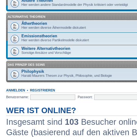
Andere Theorien
Hier werden andere Standardmodelle der Physik kritisiert oder verteidigt
ALTERNATIVE THEORIEN
Äthertheorien
Hier werden diverse Äthermodelle diskutiert
Emissionstheorien
Hier werden diverse Partikelmodelle diskutiert
Weitere Alternativtheorien
Sonstige Ansätze und Vorschläge
DAS PRINZIP DES SEINS
Philophysik
Harald Maurers Thesen zur Physik, Philosophie, und Biologie
ANMELDEN
•
REGISTRIEREN
Benutzername:
Passwort:
WER IST ONLINE?
Insgesamt sind
103
Besucher online
Gäste (basierend auf den aktiven B