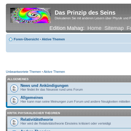
Das Prinzip des Seins
Diskutieren Sie mit anderen Lesern über Physik und P
Edition Mahag:
Home
Sitemap
F
Foren-Übersicht
•
Aktive Themen
Unbeantwortete Themen
•
Aktive Themen
ALLGEMEINES
News und Ankündigungen
Hier findet ihr das Neueste rund ums Forum
Allgemeines
Hier kann man seine Meinungen zum Forum und andere Neuigkeiten mitteilen
KRITIK PHYSIKALISCHER THEORIEN
Relativitätstheorie
Hier wird die Relativitätstheorie Einsteins kritisiert oder verteidigt