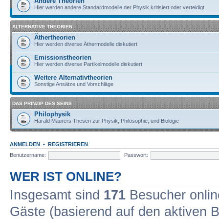
Andere Theorien
Hier werden andere Standardmodelle der Physik kritisiert oder verteidigt
ALTERNATIVE THEORIEN
Äthertheorien
Hier werden diverse Äthermodelle diskutiert
Emissionstheorien
Hier werden diverse Partikelmodelle diskutiert
Weitere Alternativtheorien
Sonstige Ansätze und Vorschläge
DAS PRINZIP DES SEINS
Philophysik
Harald Maurers Thesen zur Physik, Philosophie, und Biologie
ANMELDEN
•
REGISTRIEREN
Benutzername:
Passwort:
WER IST ONLINE?
Insgesamt sind
171
Besucher online
Gäste (basierend auf den aktiven B