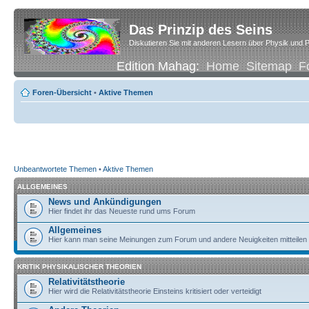
Das Prinzip des Seins
Diskutieren Sie mit anderen Lesern über Physik und P
Edition Mahag:
Home
Sitemap
F
Foren-Übersicht
•
Aktive Themen
Unbeantwortete Themen
•
Aktive Themen
ALLGEMEINES
News und Ankündigungen
Hier findet ihr das Neueste rund ums Forum
Allgemeines
Hier kann man seine Meinungen zum Forum und andere Neuigkeiten mitteilen
KRITIK PHYSIKALISCHER THEORIEN
Relativitätstheorie
Hier wird die Relativitätstheorie Einsteins kritisiert oder verteidigt