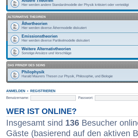
Andere Theorien
Hier werden andere Standardmodelle der Physik kritisiert oder verteidigt
ALTERNATIVE THEORIEN
Äthertheorien
Hier werden diverse Äthermodelle diskutiert
Emissionstheorien
Hier werden diverse Partikelmodelle diskutiert
Weitere Alternativtheorien
Sonstige Ansätze und Vorschläge
DAS PRINZIP DES SEINS
Philophysik
Harald Maurers Thesen zur Physik, Philosophie, und Biologie
ANMELDEN
•
REGISTRIEREN
Benutzername:
Passwort:
WER IST ONLINE?
Insgesamt sind
136
Besucher online
Gäste (basierend auf den aktiven B