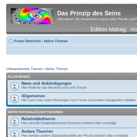
Das Prinzip des Seins
Diskutieren Sie mit anderen Lesern über Physik und P
Edition Mahag:
H
Foren-Übersicht
•
Aktive Themen
Unbeantwortete Themen
•
Aktive Themen
ALLGEMEINES
News und Ankündigungen
Hier findet ihr das Neueste rund ums Forum
Allgemeines
Hier kann man seine Meinungen zum Forum und andere Neuigkeiten mitteilen
KRITIK PHYSIKALISCHER THEORIEN
Relativitätstheorie
Hier wird die Relativitätstheorie Einsteins kritisiert oder verteidigt
Andere Theorien
Hier werden andere Standardmodelle der Physik kritisiert oder verteidigt