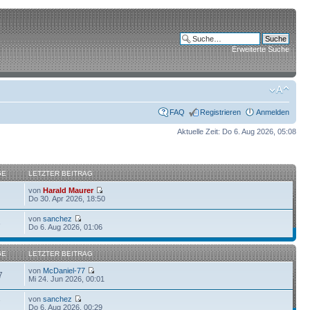
Erweiterte Suche
FAQ
Registrieren
Anmelden
Aktuelle Zeit: Do 6. Aug 2026, 05:08
GE
LETZTER BEITRAG
von
Harald Maurer
Do 30. Apr 2026, 18:50
von
sanchez
6
Do 6. Aug 2026, 01:06
GE
LETZTER BEITRAG
von
McDaniel-77
7
Mi 24. Jun 2026, 00:01
von
sanchez
7
Do 6. Aug 2026, 00:29