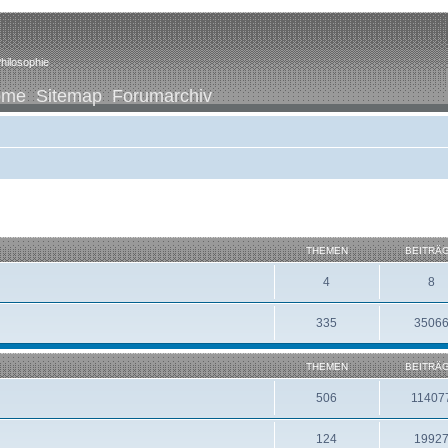
hilosophie
ome
Sitemap
Forumarchiv
THEMEN
BEITRÄ
4
8
335
3506
THEMEN
BEITRÄ
506
11407
124
1992