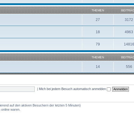
THEMEN
BEITRÄ
27
3172
18
4963
79
1481
THEMEN
BEITRÄ
14
556
|
Mich bei jedem Besuch automatisch anmelden
ierend auf den aktiven Besuchern der letzten 5 Minuten)
 online waren.