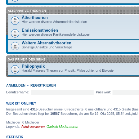
ALTERNATIVE THEORIEN
Äthertheorien
Hier werden diverse Äthermodelle diskutiert
Emissionstheorien
Hier werden diverse Partikelmodelle diskutiert
Weitere Alternativtheorien
Sonstige Ansätze und Vorschläge
DAS PRINZIP DES SEINS
Philophysik
Harald Maurers Thesen zur Physik, Philosophie, und Biologie
ANMELDEN
•
REGISTRIEREN
Benutzername:
Passwort:
WER IST ONLINE?
Insgesamt sind
4315
Besucher online: 0 registrierte, 0 unsichtbare und 4315 Gäste (bas
Der Besucherrekord liegt bei
10567
Besuchern, die am So 19. Okt 2025, 05:54 zeitgleich
Mitglieder: 0 Mitglieder
Legende:
Administratoren
,
Globale Moderatoren
STATISTIK