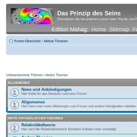
Das Prinzip des Seins
Diskutieren Sie mit anderen Lesern über Physik und P
Edition Mahag:
Home
Sitemap
F
Foren-Übersicht
•
Aktive Themen
Unbeantwortete Themen
•
Aktive Themen
ALLGEMEINES
News und Ankündigungen
Hier findet ihr das Neueste rund ums Forum
Allgemeines
Hier kann man seine Meinungen zum Forum und andere Neuigkeiten mitteilen
KRITIK PHYSIKALISCHER THEORIEN
Relativitätstheorie
Hier wird die Relativitätstheorie Einsteins kritisiert oder verteidigt