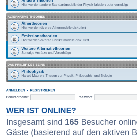
Andere Theorien
Hier werden andere Standardmodelle der Physik kritisiert oder verteidigt
ALTERNATIVE THEORIEN
Äthertheorien
Hier werden diverse Äthermodelle diskutiert
Emissionstheorien
Hier werden diverse Partikelmodelle diskutiert
Weitere Alternativtheorien
Sonstige Ansätze und Vorschläge
DAS PRINZIP DES SEINS
Philophysik
Harald Maurers Thesen zur Physik, Philosophie, und Biologie
ANMELDEN
•
REGISTRIEREN
Benutzername:
Passwort:
WER IST ONLINE?
Insgesamt sind
165
Besucher online
Gäste (basierend auf den aktiven B