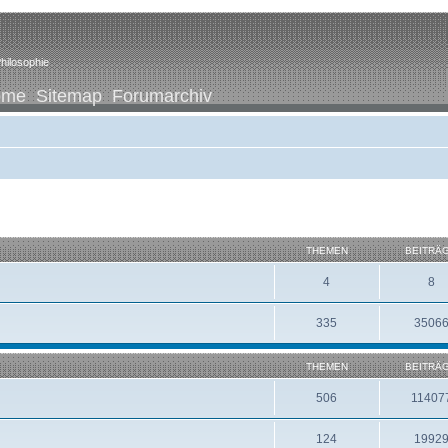
hilosophie
ome
Sitemap
Forumarchiv
THEMEN
BEITRÄ
4
8
335
3506
THEMEN
BEITRÄ
506
11407
124
1992