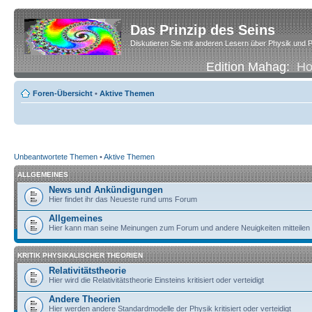
Das Prinzip des Seins
Diskutieren Sie mit anderen Lesern über Physik und P
Edition Mahag:
H
Foren-Übersicht
•
Aktive Themen
Unbeantwortete Themen
•
Aktive Themen
ALLGEMEINES
News und Ankündigungen
Hier findet ihr das Neueste rund ums Forum
Allgemeines
Hier kann man seine Meinungen zum Forum und andere Neuigkeiten mitteilen
KRITIK PHYSIKALISCHER THEORIEN
Relativitätstheorie
Hier wird die Relativitätstheorie Einsteins kritisiert oder verteidigt
Andere Theorien
Hier werden andere Standardmodelle der Physik kritisiert oder verteidigt