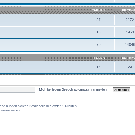
THEMEN
BEITRÄ
27
3172
18
4963
79
1484
THEMEN
BEITRÄ
14
556
|
Mich bei jedem Besuch automatisch anmelden
rend auf den aktiven Besuchern der letzten 5 Minuten)
 online waren.