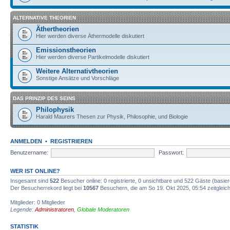
ALTERNATIVE THEORIEN
Äthertheorien
Hier werden diverse Äthermodelle diskutiert
Emissionstheorien
Hier werden diverse Partikelmodelle diskutiert
Weitere Alternativtheorien
Sonstige Ansätze und Vorschläge
DAS PRINZIP DES SEINS
Philophysik
Harald Maurers Thesen zur Physik, Philosophie, und Biologie
ANMELDEN
•
REGISTRIEREN
Benutzername:
Passwort:
WER IST ONLINE?
Insgesamt sind
522
Besucher online: 0 registrierte, 0 unsichtbare und 522 Gäste (basie
Der Besucherrekord liegt bei
10567
Besuchern, die am So 19. Okt 2025, 05:54 zeitgleich
Mitglieder: 0 Mitglieder
Legende:
Administratoren
,
Globale Moderatoren
STATISTIK