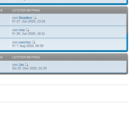
GE
LETZTER BEITRAG
von
Skeptiker
Fr 27. Jun 2025, 13:16
von
rmw
Fr 26. Jun 2026, 16:11
von
sanchez
6
Fr 7. Aug 2026, 00:39
GE
LETZTER BEITRAG
von
Jan
Do 22. Dez 2022, 01:25