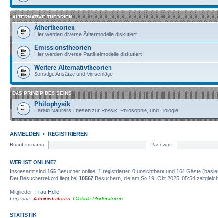
ALTERNATIVE THEORIEN
Äthertheorien
Hier werden diverse Äthermodelle diskutiert
Emissionstheorien
Hier werden diverse Partikelmodelle diskutiert
Weitere Alternativtheorien
Sonstige Ansätze und Vorschläge
DAS PRINZIP DES SEINS
Philophysik
Harald Maurers Thesen zur Physik, Philosophie, und Biologie
ANMELDEN
•
REGISTRIEREN
Benutzername:
Passwort:
WER IST ONLINE?
Insgesamt sind
165
Besucher online: 1 registrierter, 0 unsichtbare und 164 Gäste (basi
Der Besucherrekord liegt bei
10567
Besuchern, die am So 19. Okt 2025, 05:54 zeitgleich
Mitglieder:
Frau Holle
Legende:
Administratoren
,
Globale Moderatoren
STATISTIK