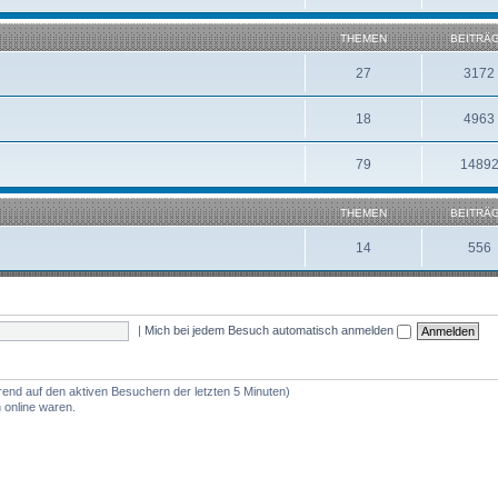
THEMEN
BEITRÄ
27
3172
18
4963
79
1489
THEMEN
BEITRÄ
14
556
|
Mich bei jedem Besuch automatisch anmelden
erend auf den aktiven Besuchern der letzten 5 Minuten)
 online waren.