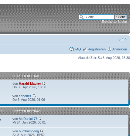
Erweiterte Suche
FAQ
Registrieren
Anmelden
Aktuelle Zeit: Sa 8. Aug 2026, 16:30
GE
LETZTER BEITRAG
von
Harald Maurer
Do 30. Apr 2026, 18:50
von
sanchez
6
Do 6. Aug 2026, 01:06
GE
LETZTER BEITRAG
von
McDaniel-77
7
Mi 24. Jun 2026, 00:01
von
bumbumpeng
0
Sa 8. Aug 2026, 15:52