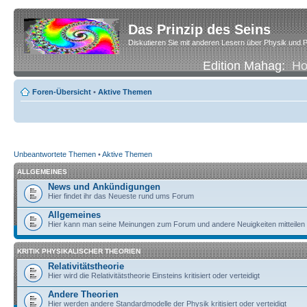
Das Prinzip des Seins
Diskutieren Sie mit anderen Lesern über Physik und P
Edition Mahag:
H
Foren-Übersicht
•
Aktive Themen
Unbeantwortete Themen
•
Aktive Themen
ALLGEMEINES
News und Ankündigungen
Hier findet ihr das Neueste rund ums Forum
Allgemeines
Hier kann man seine Meinungen zum Forum und andere Neuigkeiten mitteilen
KRITIK PHYSIKALISCHER THEORIEN
Relativitätstheorie
Hier wird die Relativitätstheorie Einsteins kritisiert oder verteidigt
Andere Theorien
Hier werden andere Standardmodelle der Physik kritisiert oder verteidigt