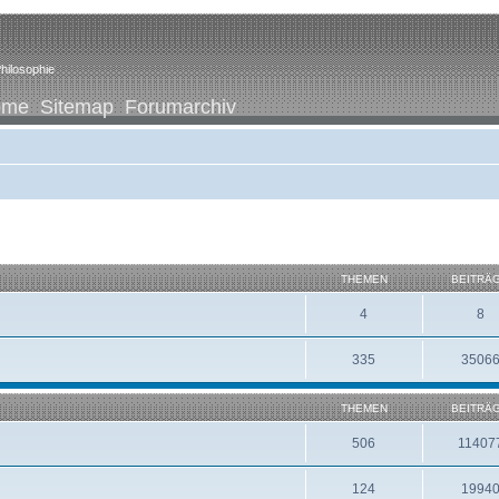
hilosophie
ome
Sitemap
Forumarchiv
THEMEN
BEITRÄ
4
8
335
3506
THEMEN
BEITRÄ
506
11407
124
1994