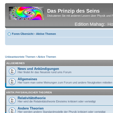
Das Prinzip des Seins
Diskutieren Sie mit anderen Lesern über Physik und P
Edition Mahag:
H
Foren-Übersicht
•
Aktive Themen
Unbeantwortete Themen
•
Aktive Themen
ALLGEMEINES
News und Ankündigungen
Hier findet ihr das Neueste rund ums Forum
Allgemeines
Hier kann man seine Meinungen zum Forum und andere Neuigkeiten mitteilen
KRITIK PHYSIKALISCHER THEORIEN
Relativitätstheorie
Hier wird die Relativitätstheorie Einsteins kritisiert oder verteidigt
Andere Theorien
Hier werden andere Standardmodelle der Physik kritisiert oder verteidigt