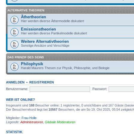
ALTERNATIVE THEORIEN
Äthertheorien
Hier werden diverse Äthermodelle diskutiert
Emissionstheorien
Hier werden diverse Partikelmodelle diskutiert
Weitere Alternativtheorien
Sonstige Ansätze und Vorschläge
DAS PRINZIP DES SEINS
Philophysik
Harald Maurers Thesen zur Physik, Philosophie, und Biologie
ANMELDEN
•
REGISTRIEREN
Benutzername:
Passwort:
WER IST ONLINE?
Insgesamt sind
168
Besucher online: 1 registrierter, 0 unsichtbare und 167 Gäste (basi
Der Besucherrekord liegt bei
10567
Besuchern, die am So 19. Okt 2025, 05:54 zeitgleich
Mitglieder:
Frau Holle
Legende:
Administratoren
,
Globale Moderatoren
STATISTIK