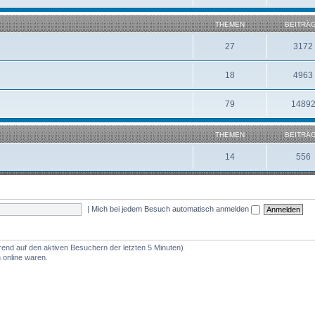
THEMEN
BEITRÄ
27
3172
18
4963
79
1489
THEMEN
BEITRÄ
14
556
|
Mich bei jedem Besuch automatisch anmelden
erend auf den aktiven Besuchern der letzten 5 Minuten)
 online waren.