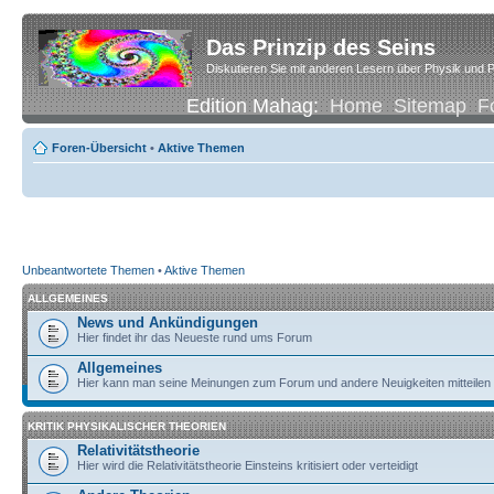
Das Prinzip des Seins
Diskutieren Sie mit anderen Lesern über Physik und P
Edition Mahag:
Home
Sitemap
F
Foren-Übersicht
•
Aktive Themen
Unbeantwortete Themen
•
Aktive Themen
ALLGEMEINES
News und Ankündigungen
Hier findet ihr das Neueste rund ums Forum
Allgemeines
Hier kann man seine Meinungen zum Forum und andere Neuigkeiten mitteilen
KRITIK PHYSIKALISCHER THEORIEN
Relativitätstheorie
Hier wird die Relativitätstheorie Einsteins kritisiert oder verteidigt