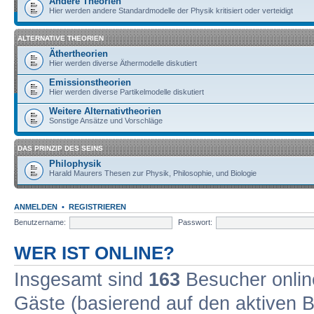
Andere Theorien
Hier werden andere Standardmodelle der Physik kritisiert oder verteidigt
ALTERNATIVE THEORIEN
Äthertheorien
Hier werden diverse Äthermodelle diskutiert
Emissionstheorien
Hier werden diverse Partikelmodelle diskutiert
Weitere Alternativtheorien
Sonstige Ansätze und Vorschläge
DAS PRINZIP DES SEINS
Philophysik
Harald Maurers Thesen zur Physik, Philosophie, und Biologie
ANMELDEN
•
REGISTRIEREN
Benutzername:
Passwort:
WER IST ONLINE?
Insgesamt sind
163
Besucher online
Gäste (basierend auf den aktiven B