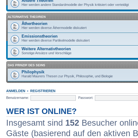
Andere Theorien
Hier werden andere Standardmodelle der Physik kritisiert oder verteidigt
ALTERNATIVE THEORIEN
Äthertheorien
Hier werden diverse Äthermodelle diskutiert
Emissionstheorien
Hier werden diverse Partikelmodelle diskutiert
Weitere Alternativtheorien
Sonstige Ansätze und Vorschläge
DAS PRINZIP DES SEINS
Philophysik
Harald Maurers Thesen zur Physik, Philosophie, und Biologie
ANMELDEN
•
REGISTRIEREN
Benutzername:
Passwort:
WER IST ONLINE?
Insgesamt sind
152
Besucher online
Gäste (basierend auf den aktiven B