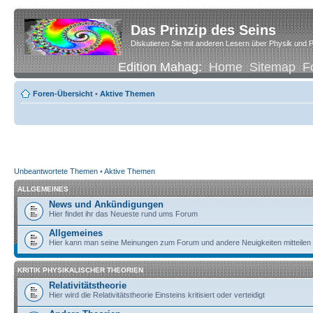
Das Prinzip des Seins
Diskutieren Sie mit anderen Lesern über Physik und P
Edition Mahag:
Home
Sitemap
F
Foren-Übersicht
•
Aktive Themen
Unbeantwortete Themen
•
Aktive Themen
ALLGEMEINES
News und Ankündigungen
Hier findet ihr das Neueste rund ums Forum
Allgemeines
Hier kann man seine Meinungen zum Forum und andere Neuigkeiten mitteilen
KRITIK PHYSIKALISCHER THEORIEN
Relativitätstheorie
Hier wird die Relativitätstheorie Einsteins kritisiert oder verteidigt