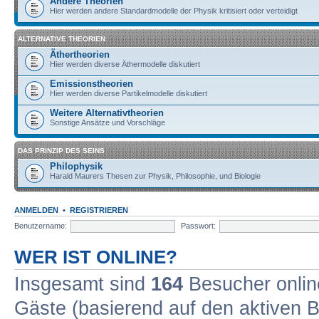
Andere Theorien
Hier werden andere Standardmodelle der Physik kritisiert oder verteidigt
ALTERNATIVE THEORIEN
Äthertheorien
Hier werden diverse Äthermodelle diskutiert
Emissionstheorien
Hier werden diverse Partikelmodelle diskutiert
Weitere Alternativtheorien
Sonstige Ansätze und Vorschläge
DAS PRINZIP DES SEINS
Philophysik
Harald Maurers Thesen zur Physik, Philosophie, und Biologie
ANMELDEN
•
REGISTRIEREN
Benutzername:
Passwort:
WER IST ONLINE?
Insgesamt sind
164
Besucher online
Gäste (basierend auf den aktiven B