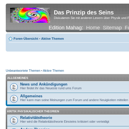
Das Prinzip des Seins
Diskutieren Sie mit anderen Lesern über Physik und P
Edition Mahag:
Home
Sitemap
F
Foren-Übersicht
•
Aktive Themen
Unbeantwortete Themen
•
Aktive Themen
ALLGEMEINES
News und Ankündigungen
Hier findet ihr das Neueste rund ums Forum
Allgemeines
Hier kann man seine Meinungen zum Forum und andere Neuigkeiten mitteilen
KRITIK PHYSIKALISCHER THEORIEN
Relativitätstheorie
Hier wird die Relativitätstheorie Einsteins kritisiert oder verteidigt