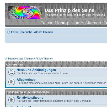
Das Prinzip des Seins
Diskutieren Sie mit anderen Lesern über Physik und P
Edition Mahag:
Home
Sitemap
F
Foren-Übersicht
•
Aktive Themen
Unbeantwortete Themen
•
Aktive Themen
ALLGEMEINES
News und Ankündigungen
Hier findet ihr das Neueste rund ums Forum
Allgemeines
Hier kann man seine Meinungen zum Forum und andere Neuigkeiten mitteilen
KRITIK PHYSIKALISCHER THEORIEN
Relativitätstheorie
Hier wird die Relativitätstheorie Einsteins kritisiert oder verteidigt