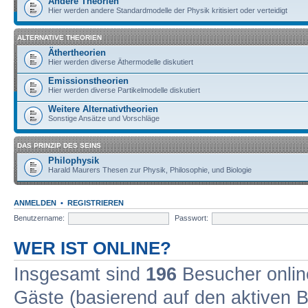
Andere Theorien
Hier werden andere Standardmodelle der Physik kritisiert oder verteidigt
ALTERNATIVE THEORIEN
Äthertheorien
Hier werden diverse Äthermodelle diskutiert
Emissionstheorien
Hier werden diverse Partikelmodelle diskutiert
Weitere Alternativtheorien
Sonstige Ansätze und Vorschläge
DAS PRINZIP DES SEINS
Philophysik
Harald Maurers Thesen zur Physik, Philosophie, und Biologie
ANMELDEN
•
REGISTRIEREN
Benutzername:
Passwort:
WER IST ONLINE?
Insgesamt sind
196
Besucher online
Gäste (basierend auf den aktiven B