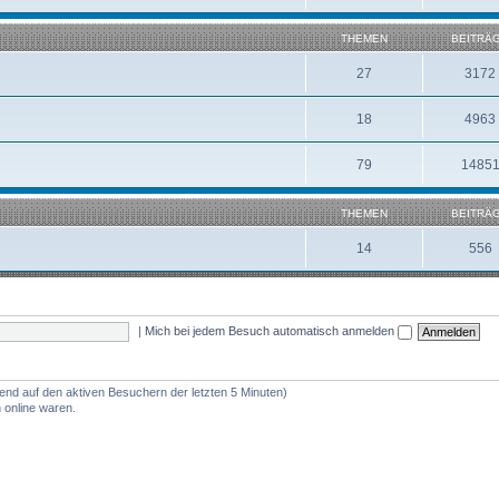
THEMEN
BEITRÄ
27
3172
18
4963
79
1485
THEMEN
BEITRÄ
14
556
|
Mich bei jedem Besuch automatisch anmelden
rend auf den aktiven Besuchern der letzten 5 Minuten)
 online waren.