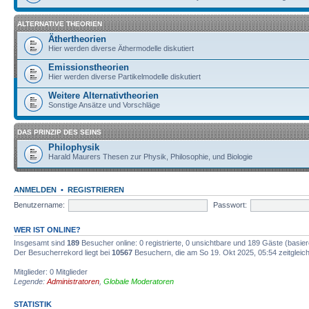
ALTERNATIVE THEORIEN
Äthertheorien
Hier werden diverse Äthermodelle diskutiert
Emissionstheorien
Hier werden diverse Partikelmodelle diskutiert
Weitere Alternativtheorien
Sonstige Ansätze und Vorschläge
DAS PRINZIP DES SEINS
Philophysik
Harald Maurers Thesen zur Physik, Philosophie, und Biologie
ANMELDEN
•
REGISTRIEREN
Benutzername:
Passwort:
WER IST ONLINE?
Insgesamt sind
189
Besucher online: 0 registrierte, 0 unsichtbare und 189 Gäste (basie
Der Besucherrekord liegt bei
10567
Besuchern, die am So 19. Okt 2025, 05:54 zeitgleich
Mitglieder: 0 Mitglieder
Legende:
Administratoren
,
Globale Moderatoren
STATISTIK