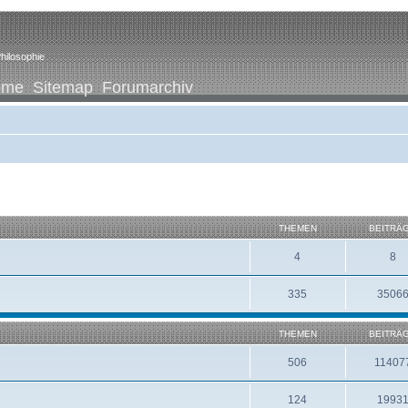
hilosophie
ome
Sitemap
Forumarchiv
THEMEN
BEITRÄ
4
8
335
3506
THEMEN
BEITRÄ
506
11407
124
1993