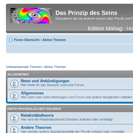
Das Prinzip des Seins
Diskutieren Sie mit anderen Lesern über Physik und P
Edition Mahag:
H
Foren-Übersicht
•
Aktive Themen
Unbeantwortete Themen
•
Aktive Themen
ALLGEMEINES
News und Ankündigungen
Hier findet ihr das Neueste rund ums Forum
Allgemeines
Hier kann man seine Meinungen zum Forum und andere Neuigkeiten mitteilen
KRITIK PHYSIKALISCHER THEORIEN
Relativitätstheorie
Hier wird die Relativitätstheorie Einsteins kritisiert oder verteidigt
Andere Theorien
Hier werden andere Standardmodelle der Physik kritisiert oder verteidigt