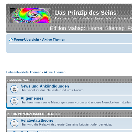
Das Prinzip des Seins
Diskutieren Sie mit anderen Lesern über Physik und P
Edition Mahag:
Home
Sitemap
F
Foren-Übersicht
•
Aktive Themen
Unbeantwortete Themen
•
Aktive Themen
ALLGEMEINES
News und Ankündigungen
Hier findet ihr das Neueste rund ums Forum
Allgemeines
Hier kann man seine Meinungen zum Forum und andere Neuigkeiten mitteilen
KRITIK PHYSIKALISCHER THEORIEN
Relativitätstheorie
Hier wird die Relativitätstheorie Einsteins kritisiert oder verteidigt