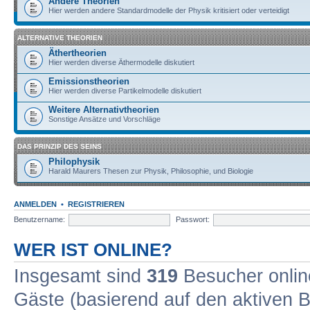
Andere Theorien
Hier werden andere Standardmodelle der Physik kritisiert oder verteidigt
ALTERNATIVE THEORIEN
Äthertheorien
Hier werden diverse Äthermodelle diskutiert
Emissionstheorien
Hier werden diverse Partikelmodelle diskutiert
Weitere Alternativtheorien
Sonstige Ansätze und Vorschläge
DAS PRINZIP DES SEINS
Philophysik
Harald Maurers Thesen zur Physik, Philosophie, und Biologie
ANMELDEN
•
REGISTRIEREN
Benutzername:
Passwort:
WER IST ONLINE?
Insgesamt sind
319
Besucher online
Gäste (basierend auf den aktiven B