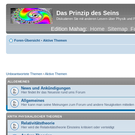
Das Prinzip des Seins
Diskutieren Sie mit anderen Lesern über Physik und P
Edition Mahag:
Home
Sitemap
F
Foren-Übersicht
•
Aktive Themen
Unbeantwortete Themen
•
Aktive Themen
ALLGEMEINES
News und Ankündigungen
Hier findet ihr das Neueste rund ums Forum
Allgemeines
Hier kann man seine Meinungen zum Forum und andere Neuigkeiten mitteilen
KRITIK PHYSIKALISCHER THEORIEN
Relativitätstheorie
Hier wird die Relativitätstheorie Einsteins kritisiert oder verteidigt