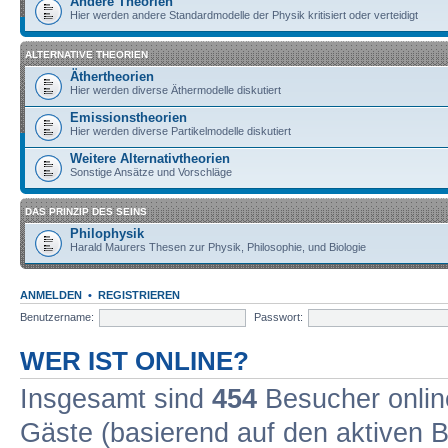
Andere Theorien
Hier werden andere Standardmodelle der Physik kritisiert oder verteidigt
ALTERNATIVE THEORIEN
Äthertheorien
Hier werden diverse Äthermodelle diskutiert
Emissionstheorien
Hier werden diverse Partikelmodelle diskutiert
Weitere Alternativtheorien
Sonstige Ansätze und Vorschläge
DAS PRINZIP DES SEINS
Philophysik
Harald Maurers Thesen zur Physik, Philosophie, und Biologie
ANMELDEN
•
REGISTRIEREN
Benutzername:
Passwort:
WER IST ONLINE?
Insgesamt sind
454
Besucher online
Gäste (basierend auf den aktiven B