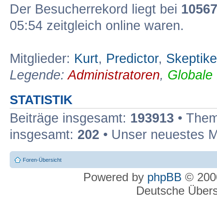
Der Besucherrekord liegt bei
1056
05:54 zeitgleich online waren.
Mitglieder:
Kurt
,
Predictor
,
Skeptike
Legende:
Administratoren
,
Globale
STATISTIK
Beiträge insgesamt:
193913
• Them
insgesamt:
202
• Unser neuestes M
Foren-Übersicht
Powered by
phpBB
© 2000
Deutsche Über