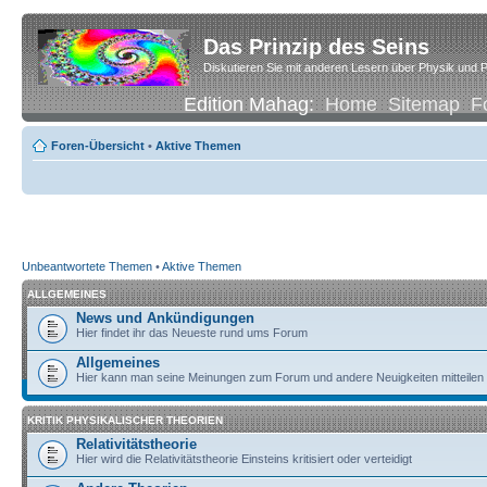
Das Prinzip des Seins
Diskutieren Sie mit anderen Lesern über Physik und P
Edition Mahag:
Home
Sitemap
F
Foren-Übersicht
•
Aktive Themen
Unbeantwortete Themen
•
Aktive Themen
ALLGEMEINES
News und Ankündigungen
Hier findet ihr das Neueste rund ums Forum
Allgemeines
Hier kann man seine Meinungen zum Forum und andere Neuigkeiten mitteilen
KRITIK PHYSIKALISCHER THEORIEN
Relativitätstheorie
Hier wird die Relativitätstheorie Einsteins kritisiert oder verteidigt