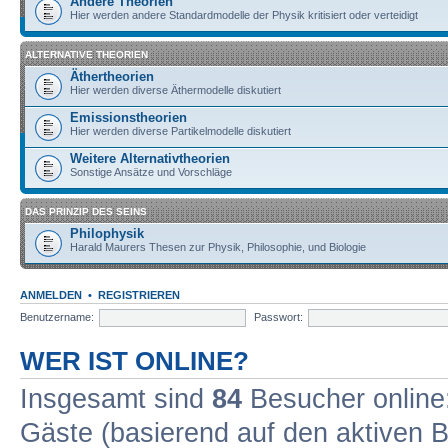
Andere Theorien
Hier werden andere Standardmodelle der Physik kritisiert oder verteidigt
ALTERNATIVE THEORIEN
Äthertheorien
Hier werden diverse Äthermodelle diskutiert
Emissionstheorien
Hier werden diverse Partikelmodelle diskutiert
Weitere Alternativtheorien
Sonstige Ansätze und Vorschläge
DAS PRINZIP DES SEINS
Philophysik
Harald Maurers Thesen zur Physik, Philosophie, und Biologie
ANMELDEN
•
REGISTRIEREN
Benutzername:
Passwort:
WER IST ONLINE?
Insgesamt sind
84
Besucher online: 
Gäste (basierend auf den aktiven B