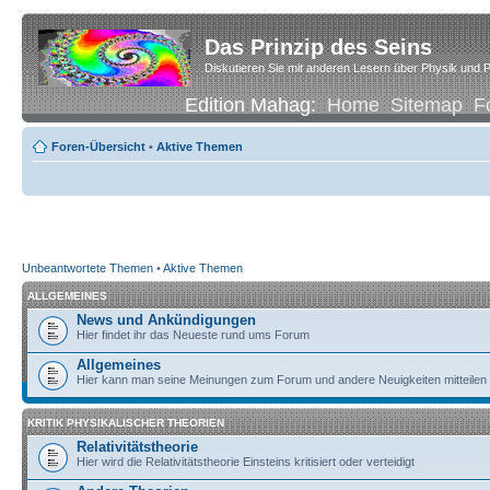
Das Prinzip des Seins
Diskutieren Sie mit anderen Lesern über Physik und P
Edition Mahag:
Home
Sitemap
F
Foren-Übersicht
•
Aktive Themen
Unbeantwortete Themen
•
Aktive Themen
ALLGEMEINES
News und Ankündigungen
Hier findet ihr das Neueste rund ums Forum
Allgemeines
Hier kann man seine Meinungen zum Forum und andere Neuigkeiten mitteilen
KRITIK PHYSIKALISCHER THEORIEN
Relativitätstheorie
Hier wird die Relativitätstheorie Einsteins kritisiert oder verteidigt