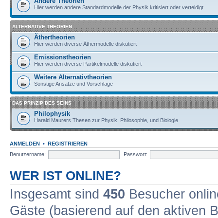
Andere Theorien
Hier werden andere Standardmodelle der Physik kritisiert oder verteidigt
ALTERNATIVE THEORIEN
Äthertheorien
Hier werden diverse Äthermodelle diskutiert
Emissionstheorien
Hier werden diverse Partikelmodelle diskutiert
Weitere Alternativtheorien
Sonstige Ansätze und Vorschläge
DAS PRINZIP DES SEINS
Philophysik
Harald Maurers Thesen zur Physik, Philosophie, und Biologie
ANMELDEN
•
REGISTRIEREN
Benutzername:
Passwort:
WER IST ONLINE?
Insgesamt sind
450
Besucher online
Gäste (basierend auf den aktiven B