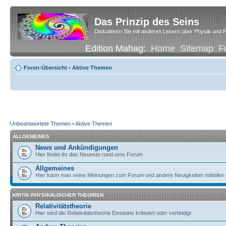
Das Prinzip des Seins
Diskutieren Sie mit anderen Lesern über Physik und P
Edition Mahag:
Home
Sitemap
F
Foren-Übersicht
•
Aktive Themen
Unbeantwortete Themen
•
Aktive Themen
ALLGEMEINES
News und Ankündigungen
Hier findet ihr das Neueste rund ums Forum
Allgemeines
Hier kann man seine Meinungen zum Forum und andere Neuigkeiten mitteilen
KRITIK PHYSIKALISCHER THEORIEN
Relativitätstheorie
Hier wird die Relativitätstheorie Einsteins kritisiert oder verteidigt