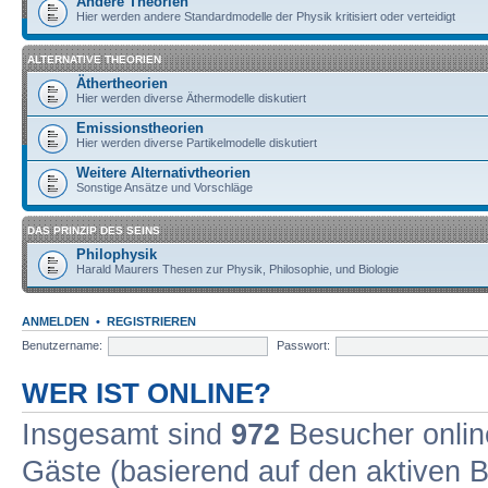
Andere Theorien
Hier werden andere Standardmodelle der Physik kritisiert oder verteidigt
ALTERNATIVE THEORIEN
Äthertheorien
Hier werden diverse Äthermodelle diskutiert
Emissionstheorien
Hier werden diverse Partikelmodelle diskutiert
Weitere Alternativtheorien
Sonstige Ansätze und Vorschläge
DAS PRINZIP DES SEINS
Philophysik
Harald Maurers Thesen zur Physik, Philosophie, und Biologie
ANMELDEN
•
REGISTRIEREN
Benutzername:
Passwort:
WER IST ONLINE?
Insgesamt sind
972
Besucher online
Gäste (basierend auf den aktiven B