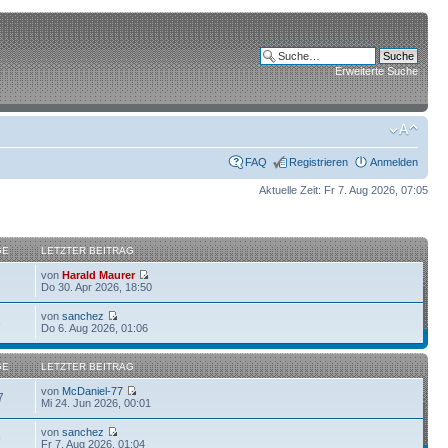
Erweiterte Suche
FAQ
Registrieren
Anmelden
Aktuelle Zeit: Fr 7. Aug 2026, 07:05
GE
LETZTER BEITRAG
von
Harald Maurer
Do 30. Apr 2026, 18:50
von
sanchez
6
Do 6. Aug 2026, 01:06
GE
LETZTER BEITRAG
von
McDaniel-77
7
Mi 24. Jun 2026, 00:01
von
sanchez
9
Fr 7. Aug 2026, 01:04