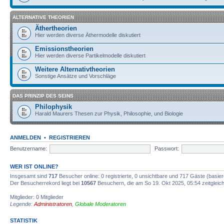
ALTERNATIVE THEORIEN
Äthertheorien
Hier werden diverse Äthermodelle diskutiert
Emissionstheorien
Hier werden diverse Partikelmodelle diskutiert
Weitere Alternativtheorien
Sonstige Ansätze und Vorschläge
DAS PRINZIP DES SEINS
Philophysik
Harald Maurers Thesen zur Physik, Philosophie, und Biologie
ANMELDEN
•
REGISTRIEREN
Benutzername:
Passwort:
WER IST ONLINE?
Insgesamt sind
717
Besucher online: 0 registrierte, 0 unsichtbare und 717 Gäste (basie
Der Besucherrekord liegt bei
10567
Besuchern, die am So 19. Okt 2025, 05:54 zeitgleich
Mitglieder: 0 Mitglieder
Legende:
Administratoren
,
Globale Moderatoren
STATISTIK