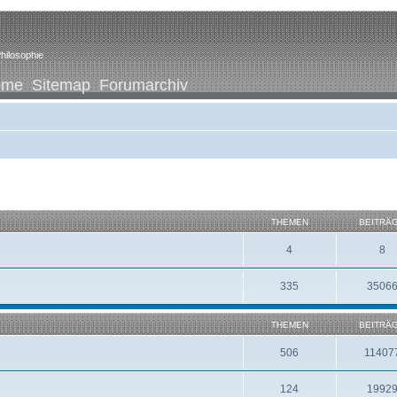
hilosophie
ome
Sitemap
Forumarchiv
THEMEN
BEITRÄ
4
8
335
3506
THEMEN
BEITRÄ
506
11407
124
1992