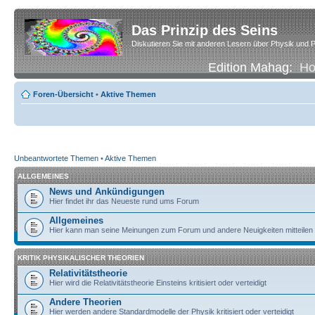
Das Prinzip des Seins
Diskutieren Sie mit anderen Lesern über Physik und P
Edition Mahag:
H
Foren-Übersicht
•
Aktive Themen
Unbeantwortete Themen
•
Aktive Themen
ALLGEMEINES
News und Ankündigungen
Hier findet ihr das Neueste rund ums Forum
Allgemeines
Hier kann man seine Meinungen zum Forum und andere Neuigkeiten mitteilen
KRITIK PHYSIKALISCHER THEORIEN
Relativitätstheorie
Hier wird die Relativitätstheorie Einsteins kritisiert oder verteidigt
Andere Theorien
Hier werden andere Standardmodelle der Physik kritisiert oder verteidigt