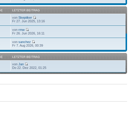
GE
LETZTER BEITRAG
von
Skeptiker
Fr 27. Jun 2025, 13:16
von
rmw
Fr 26. Jun 2026, 16:11
von
sanchez
6
Fr 7. Aug 2026, 00:39
GE
LETZTER BEITRAG
von
Jan
Do 22. Dez 2022, 01:25