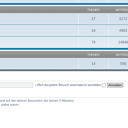
THEMEN
BEITRÄ
27
3172
18
4963
79
1484
THEMEN
BEITRÄ
14
556
|
Mich bei jedem Besuch automatisch anmelden
rend auf den aktiven Besuchern der letzten 5 Minuten)
 online waren.