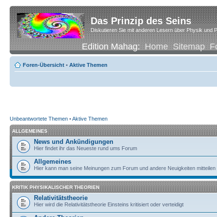
Das Prinzip des Seins
Diskutieren Sie mit anderen Lesern über Physik und P
Edition Mahag:
Home
Sitemap
F
Foren-Übersicht
•
Aktive Themen
Unbeantwortete Themen
•
Aktive Themen
ALLGEMEINES
News und Ankündigungen
Hier findet ihr das Neueste rund ums Forum
Allgemeines
Hier kann man seine Meinungen zum Forum und andere Neuigkeiten mitteilen
KRITIK PHYSIKALISCHER THEORIEN
Relativitätstheorie
Hier wird die Relativitätstheorie Einsteins kritisiert oder verteidigt