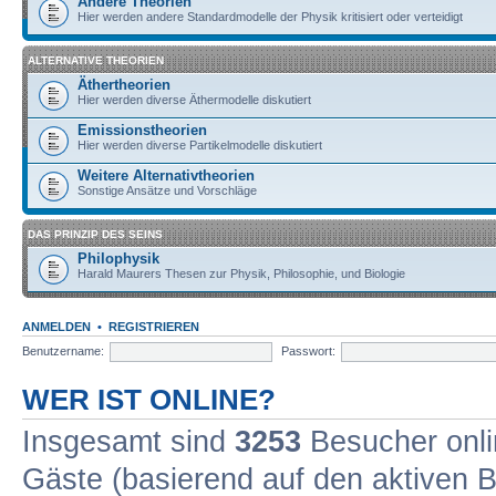
Andere Theorien
Hier werden andere Standardmodelle der Physik kritisiert oder verteidigt
ALTERNATIVE THEORIEN
Äthertheorien
Hier werden diverse Äthermodelle diskutiert
Emissionstheorien
Hier werden diverse Partikelmodelle diskutiert
Weitere Alternativtheorien
Sonstige Ansätze und Vorschläge
DAS PRINZIP DES SEINS
Philophysik
Harald Maurers Thesen zur Physik, Philosophie, und Biologie
ANMELDEN
•
REGISTRIEREN
Benutzername:
Passwort:
WER IST ONLINE?
Insgesamt sind
3253
Besucher onlin
Gäste (basierend auf den aktiven B