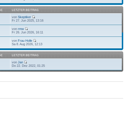
GE
LETZTER BEITRAG
von
Skeptiker
Fr 27. Jun 2025, 13:16
von
rmw
Fr 26. Jun 2026, 16:11
von
Frau Holle
2
Sa 8. Aug 2026, 12:13
GE
LETZTER BEITRAG
von
Jan
Do 22. Dez 2022, 01:25