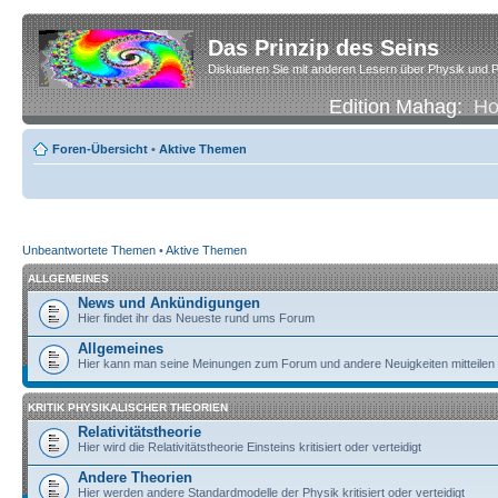
Das Prinzip des Seins
Diskutieren Sie mit anderen Lesern über Physik und P
Edition Mahag:
H
Foren-Übersicht
•
Aktive Themen
Unbeantwortete Themen
•
Aktive Themen
ALLGEMEINES
News und Ankündigungen
Hier findet ihr das Neueste rund ums Forum
Allgemeines
Hier kann man seine Meinungen zum Forum und andere Neuigkeiten mitteilen
KRITIK PHYSIKALISCHER THEORIEN
Relativitätstheorie
Hier wird die Relativitätstheorie Einsteins kritisiert oder verteidigt
Andere Theorien
Hier werden andere Standardmodelle der Physik kritisiert oder verteidigt