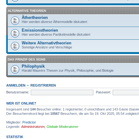
ALTERNATIVE THEORIEN
Äthertheorien
Hier werden diverse Äthermodelle diskutiert
Emissionstheorien
Hier werden diverse Partikelmodelle diskutiert
Weitere Alternativtheorien
Sonstige Ansätze und Vorschläge
DAS PRINZIP DES SEINS
Philophysik
Harald Maurers Thesen zur Physik, Philosophie, und Biologie
ANMELDEN
•
REGISTRIEREN
Benutzername:
Passwort:
WER IST ONLINE?
Insgesamt sind
144
Besucher online: 1 registrierter, 0 unsichtbare und 143 Gäste (basi
Der Besucherrekord liegt bei
10567
Besuchern, die am So 19. Okt 2025, 05:54 zeitgleich
Mitglieder:
Predictor
Legende:
Administratoren
,
Globale Moderatoren
STATISTIK