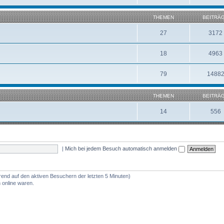
THEMEN
BEITRÄ
27
3172
18
4963
79
1488
THEMEN
BEITRÄ
14
556
|
Mich bei jedem Besuch automatisch anmelden
erend auf den aktiven Besuchern der letzten 5 Minuten)
 online waren.