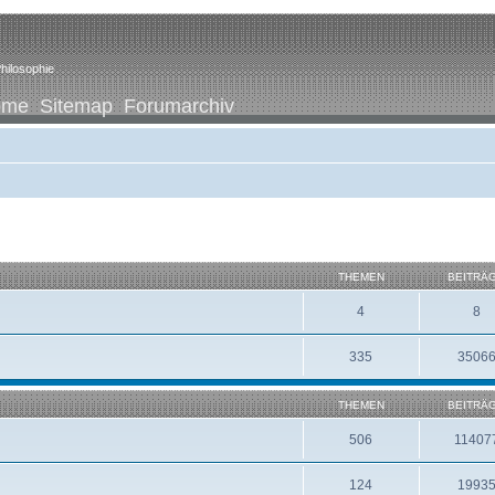
hilosophie
ome
Sitemap
Forumarchiv
THEMEN
BEITRÄ
4
8
335
3506
THEMEN
BEITRÄ
506
11407
124
1993