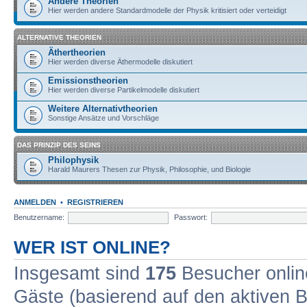
Andere Theorien
Hier werden andere Standardmodelle der Physik kritisiert oder verteidigt
ALTERNATIVE THEORIEN
Äthertheorien
Hier werden diverse Äthermodelle diskutiert
Emissionstheorien
Hier werden diverse Partikelmodelle diskutiert
Weitere Alternativtheorien
Sonstige Ansätze und Vorschläge
DAS PRINZIP DES SEINS
Philophysik
Harald Maurers Thesen zur Physik, Philosophie, und Biologie
ANMELDEN
•
REGISTRIEREN
Benutzername:
Passwort:
WER IST ONLINE?
Insgesamt sind
175
Besucher online
Gäste (basierend auf den aktiven B