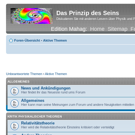
Das Prinzip des Seins
Diskutieren Sie mit anderen Lesern über Physik und P
Edition Mahag:
Home
Sitemap
F
Foren-Übersicht
•
Aktive Themen
Unbeantwortete Themen
•
Aktive Themen
ALLGEMEINES
News und Ankündigungen
Hier findet ihr das Neueste rund ums Forum
Allgemeines
Hier kann man seine Meinungen zum Forum und andere Neuigkeiten mitteilen
KRITIK PHYSIKALISCHER THEORIEN
Relativitätstheorie
Hier wird die Relativitätstheorie Einsteins kritisiert oder verteidigt