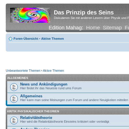
Das Prinzip des Seins
Diskutieren Sie mit anderen Lesern über Physik und P
Edition Mahag:
Home
Sitemap
F
Foren-Übersicht
•
Aktive Themen
Unbeantwortete Themen
•
Aktive Themen
ALLGEMEINES
News und Ankündigungen
Hier findet ihr das Neueste rund ums Forum
Allgemeines
Hier kann man seine Meinungen zum Forum und andere Neuigkeiten mitteilen
KRITIK PHYSIKALISCHER THEORIEN
Relativitätstheorie
Hier wird die Relativitätstheorie Einsteins kritisiert oder verteidigt