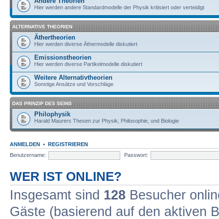
Andere Theorien
Hier werden andere Standardmodelle der Physik kritisiert oder verteidigt
ALTERNATIVE THEORIEN
Äthertheorien
Hier werden diverse Äthermodelle diskutiert
Emissionstheorien
Hier werden diverse Partikelmodelle diskutiert
Weitere Alternativtheorien
Sonstige Ansätze und Vorschläge
DAS PRINZIP DES SEINS
Philophysik
Harald Maurers Thesen zur Physik, Philosophie, und Biologie
ANMELDEN
•
REGISTRIEREN
Benutzername:
Passwort:
WER IST ONLINE?
Insgesamt sind
128
Besucher online
Gäste (basierend auf den aktiven B