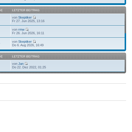
GE
LETZTER BEITRAG
von
Skeptiker
Fr 27. Jun 2025, 13:16
von
rmw
Fr 26. Jun 2026, 16:11
von
Skeptiker
0
Do 6. Aug 2026, 16:49
GE
LETZTER BEITRAG
von
Jan
Do 22. Dez 2022, 01:25