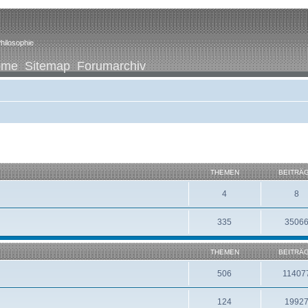
hilosophie
ome
Sitemap
Forumarchiv
THEMEN
BEITRÄ
4
8
335
3506
THEMEN
BEITRÄ
506
11407
124
1992