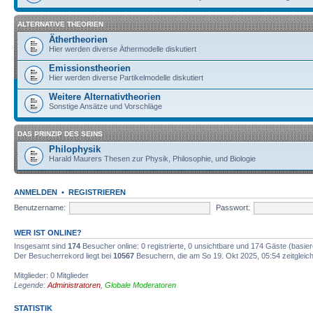
ALTERNATIVE THEORIEN
Äthertheorien
Hier werden diverse Äthermodelle diskutiert
Emissionstheorien
Hier werden diverse Partikelmodelle diskutiert
Weitere Alternativtheorien
Sonstige Ansätze und Vorschläge
DAS PRINZIP DES SEINS
Philophysik
Harald Maurers Thesen zur Physik, Philosophie, und Biologie
ANMELDEN
•
REGISTRIEREN
Benutzername:
Passwort:
WER IST ONLINE?
Insgesamt sind
174
Besucher online: 0 registrierte, 0 unsichtbare und 174 Gäste (basie
Der Besucherrekord liegt bei
10567
Besuchern, die am So 19. Okt 2025, 05:54 zeitgleich
Mitglieder: 0 Mitglieder
Legende:
Administratoren
,
Globale Moderatoren
STATISTIK