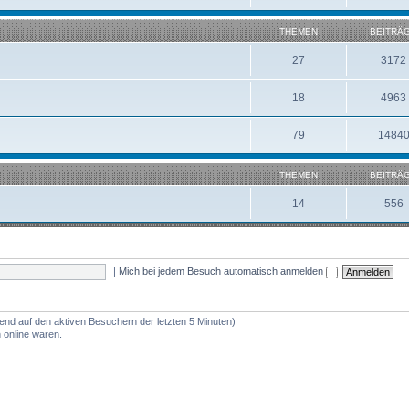
THEMEN
BEITRÄ
27
3172
18
4963
79
1484
THEMEN
BEITRÄ
14
556
|
Mich bei jedem Besuch automatisch anmelden
rend auf den aktiven Besuchern der letzten 5 Minuten)
 online waren.