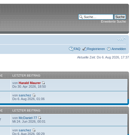
Erweiterte Suche
FAQ
Registrieren
Anmelden
Aktuelle Zeit: Do 6. Aug 2026, 17:37
GE
LETZTER BEITRAG
von
Harald Maurer
Do 30. Apr 2026, 18:50
von
sanchez
6
Do 6. Aug 2026, 01:06
GE
LETZTER BEITRAG
von
McDaniel-77
7
Mi 24. Jun 2026, 00:01
von
sanchez
7
Do 6. Aug 2026, 00:29