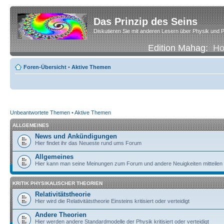
Das Prinzip des Seins
Diskutieren Sie mit anderen Lesern über Physik und P
Edition Mahag:
H
Foren-Übersicht
•
Aktive Themen
Unbeantwortete Themen
•
Aktive Themen
ALLGEMEINES
News und Ankündigungen
Hier findet ihr das Neueste rund ums Forum
Allgemeines
Hier kann man seine Meinungen zum Forum und andere Neuigkeiten mitteilen
KRITIK PHYSIKALISCHER THEORIEN
Relativitätstheorie
Hier wird die Relativitätstheorie Einsteins kritisiert oder verteidigt
Andere Theorien
Hier werden andere Standardmodelle der Physik kritisiert oder verteidigt